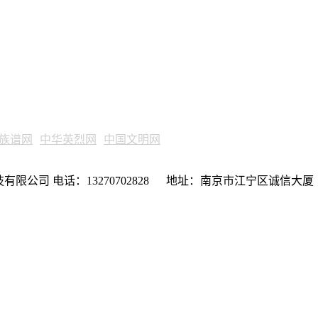
族谱网
中华英烈网
中国文明网
限公司 电话：13270702828 地址：南京市江宁区诚信大厦