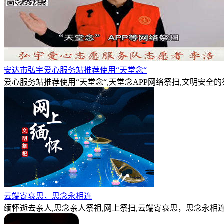
安达市弘宇爱心服务站推荐使用“天堂念“
爱心服务站推荐使用“天堂念“,天堂念APP网络祭扫,文明安全
云端寄哀思，思念永相连
缅怀逝去亲人,思念亲人祭祖,网上祭扫,云端寄哀思，思念永相连