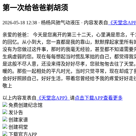
第一次给爸爸剃胡须
2026-05-18 12:38
·
杨杨风驰气动液压
·
内容发表自
《天堂念AP
亲爱的爸爸： 今天是您离开的第三十二天，心里满是思念，千
的回忆。从小到大，您一直都是我的靠山，默默撑起家里所有
没有为您做过这件事，那时的我毫无经验，甚至都不知道需要
生病虚弱的您。现在每每想起当时慌乱笨拙的自己，都觉得我
是这般不尽人意，还没来得及好好尽孝，您就匆匆去往了天堂
暖的。那些一起相处的平凡时光，当时只觉寻常，现在却成了
会好好照顾自己，好好生活，带着您曾经给予我的疼爱好好走往
敬上
以上内容发表自
《天堂念APP》
请
点击下载APP查看更多
免费创建纪念馆
发讣告
创建家谱
创建祠堂
下载官方APP