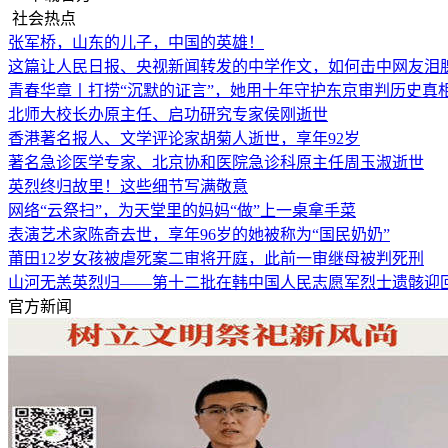
社会热点
张军桥，山东的儿子，中国的英雄！
这篇让人民日报、央视新闻转发的中学作文，如何击中网友泪
青春华章丨打捞“沉默的证言”，她用十年守护东京审判历史真
北师大校长办原主任、启功研究专家侯刚逝世
香港著名报人、文学评论家胡菊人逝世，享年92岁
著名急诊医学专家、北京协和医院急诊科原主任周玉淑逝世
英烈终归故里！这些细节写满敬意
网络“云祭扫”，为天堂里的妈妈“做”上一桌拿手菜
表演艺术家陈奇去世，享年96岁的她被称为“国民奶奶”
莆田12岁女孩被虐死案二审将开庭，此前一审继母被判死刑
山河无恙英烈归——第十二批在韩中国人民志愿军烈士遗骸迎
官方新闻