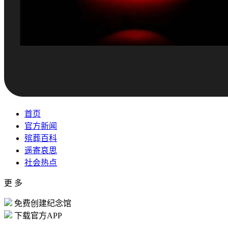
首页
官方新闻
殡葬百科
遥寄哀思
社会热点
更 多
免费创建纪念馆
下载官方APP