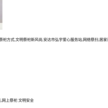
的祭祀方式,文明祭祀新风尚,安达市弘宇爱心服务站,网络祭扫,居
,网上祭祀 文明安全