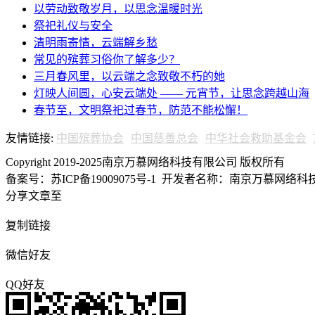
以劳动致敬岁月，以思念温暖时光
祭祀礼仪与安全
清明雨寄情，云端解乡愁
常见的殡葬习俗你了解多少？
三月春风里，以云端之念致敬不朽的她
灯映人间圆，心安云端处 —— 元宵节，让思念跨越山海
春节至，文明祭祀过春节，防范不能松懈！
友情链接:
中国殡葬协会
中国慈善总会
中华社会救助基金会
Copyright 2019-2025南京万慕网络科技有限公司 版权所有
备案号：苏ICP备19009075号-1
开发者名称：南京万慕网络科技有
分享文章至
复制链接
微信好友
QQ好友