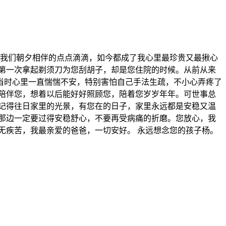
，我们朝夕相伴的点点滴滴，如今都成了我心里最珍贵又最揪心
第一次拿起剃须刀为您刮胡子，却是您住院的时候。从前从来
当时心里一直惴惴不安，特别害怕自己手法生疏，不小心弄疼了
陪伴您，想着以后能好好照顾您，陪着您岁岁年年。可世事总
记得往日家里的光景，有您在的日子，家里永远都是安稳又温
那边一定要过得安稳舒心，不要再受病痛的折磨。您放心，我
无疾苦，我最亲爱的爸爸，一切安好。 永远想念您的孩子杨。