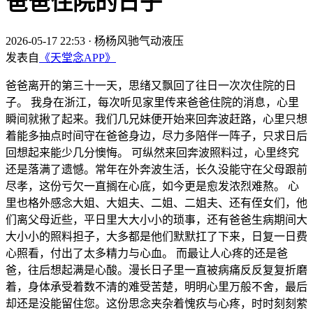
爸爸住院的日子
2026-05-17 22:53
·
杨杨风驰气动液压
发表自
《天堂念APP》
爸爸离开的第三十一天，思绪又飘回了往日一次次住院的日
子。 我身在浙江，每次听见家里传来爸爸住院的消息，心里
瞬间就揪了起来。我们几兄妹便开始来回奔波赶路，心里只想
着能多抽点时间守在爸爸身边，尽力多陪伴一阵子，只求日后
回想起来能少几分懊悔。 可纵然来回奔波照料过，心里终究
还是落满了遗憾。常年在外奔波生活，长久没能守在父母跟前
尽孝，这份亏欠一直搁在心底，如今更是愈发浓烈难熬。 心
里也格外感念大姐、大姐夫、二姐、二姐夫、还有侄女们，他
们离父母近些，平日里大大小小的琐事，还有爸爸生病期间大
大小小的照料担子，大多都是他们默默扛了下来，日复一日费
心照看，付出了太多精力与心血。 而最让人心疼的还是爸
爸，往后想起满是心酸。漫长日子里一直被病痛反反复复折磨
着，身体承受着数不清的难受苦楚，明明心里万般不舍，最后
却还是没能留住您。这份思念夹杂着愧疚与心疼，时时刻刻萦