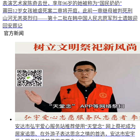
表演艺术家陈奇去世，享年96岁的她被称为“国民奶奶”
莆田12岁女孩被虐死案二审将开庭，此前一审继母被判死刑
山河无恙英烈归——第十二批在韩中国人民志愿军烈士遗骸迎
回安葬记
官方新闻
安达市弘宇爱心服务站推荐使用“天堂念“
网上祭祀成为
居家追思、在外游子表达思念之情的首选，安达市宏宇