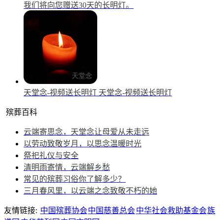
我们将向您赠送30天的长明灯。
天堂念-视频送长明灯
天堂念-视频送长明灯
殡葬百科
云端寄思念，天堂念让母爱从未走远
以劳动致敬岁月，以思念温暖时光
祭祀礼仪与安全
清明雨寄情，云端解乡愁
常见的殡葬习俗你了解多少？
三月春风里，以云端之念致敬不朽的她
友情链接:
中国殡葬协会
中国慈善总会
中华社会救助基金会
族