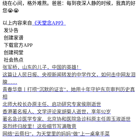
绕在心间，格外难熬。爸爸：每到夜深人静的时候，我真的好
您😭😭
以上内容来自
《天堂念APP》
发讣告
创建家谱
下载官方APP
创建祠堂
社会热点
张军桥，山东的儿子，中国的英雄！
这篇让人民日报、央视新闻转发的中学作文，如何击中网友泪
腺……
青春华章丨打捞“沉默的证言”，她用十年守护东京审判历史真
相
北师大校长办原主任、启功研究专家侯刚逝世
香港著名报人、文学评论家胡菊人逝世，享年92岁
著名急诊医学专家、北京协和医院急诊科原主任周玉淑逝世
英烈终归故里！这些细节写满敬意
网络“云祭扫”，为天堂里的妈妈“做”上一桌拿手菜