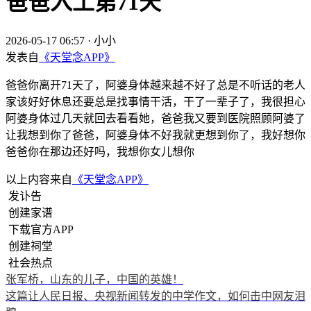
爸爸入土第71天
2026-05-17 06:57
·
小小
发表自
《天堂念APP》
爸爸你离开71天了，阿婆身体越来越不好了总是不听话的老人
家该好好休息还要总是找事情干活，干了一辈子了，我很担心
阿婆身体过几天就回去看看她，爸爸我又要到医院照顾阿婆了
让我想到你了爸爸，阿婆身体不好我就更想到你了，我好想你
爸爸你在那边还好吗，我想你女儿想你
以上内容来自
《天堂念APP》
发讣告
创建家谱
下载官方APP
创建祠堂
社会热点
张军桥，山东的儿子，中国的英雄！
这篇让人民日报、央视新闻转发的中学作文，如何击中网友泪