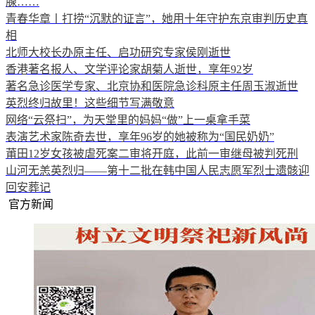
腺……
青春华章丨打捞“沉默的证言”，她用十年守护东京审判历史真
相
北师大校长办原主任、启功研究专家侯刚逝世
香港著名报人、文学评论家胡菊人逝世，享年92岁
著名急诊医学专家、北京协和医院急诊科原主任周玉淑逝世
英烈终归故里！这些细节写满敬意
网络“云祭扫”，为天堂里的妈妈“做”上一桌拿手菜
表演艺术家陈奇去世，享年96岁的她被称为“国民奶奶”
莆田12岁女孩被虐死案二审将开庭，此前一审继母被判死刑
山河无恙英烈归——第十二批在韩中国人民志愿军烈士遗骸迎
回安葬记
官方新闻