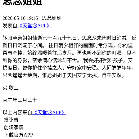
思念姐姐
2026-05-16 19:16
·
思念姐姐
发表自
《天堂念APP》
转眼至亲姐姐仙逝已一百九十七日，思念从未因时日消减，反
倒日日沉淀于心间。 往日朝夕相伴的画面时常浮现，你的温
柔与牵挂，始终温暖着往后岁月。再也听不到你的叮嘱，见不
到你的身影，空余满心惦念与不舍。 我会好好照料孩子，安
稳度日，替你护住牵挂之人，守好家中安稳。人间岁岁年年，
思念遥遥无绝期，惟愿姐姐于天国安宁无扰，自在安然。
弟 敬上
丙午年三月三十
以上内容来自
《天堂念APP》
发讣告
创建家谱
下载官方APP