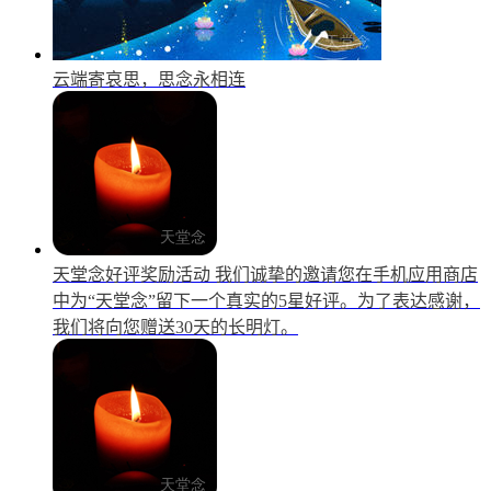
云端寄哀思，思念永相连
天堂念好评奖励活动
我们诚挚的邀请您在手机应用商店
中为“天堂念”留下一个真实的5星好评。为了表达感谢，
我们将向您赠送30天的长明灯。