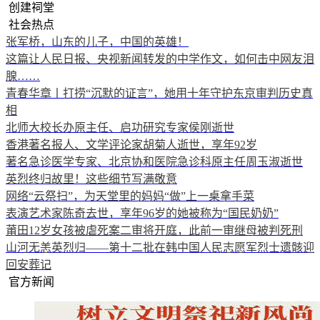
创建祠堂
社会热点
张军桥，山东的儿子，中国的英雄！
这篇让人民日报、央视新闻转发的中学作文，如何击中网友泪
腺……
青春华章丨打捞“沉默的证言”，她用十年守护东京审判历史真
相
北师大校长办原主任、启功研究专家侯刚逝世
香港著名报人、文学评论家胡菊人逝世，享年92岁
著名急诊医学专家、北京协和医院急诊科原主任周玉淑逝世
英烈终归故里！这些细节写满敬意
网络“云祭扫”，为天堂里的妈妈“做”上一桌拿手菜
表演艺术家陈奇去世，享年96岁的她被称为“国民奶奶”
莆田12岁女孩被虐死案二审将开庭，此前一审继母被判死刑
山河无恙英烈归——第十二批在韩中国人民志愿军烈士遗骸迎
回安葬记
官方新闻