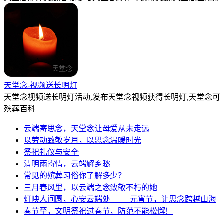
天堂念-视频送长明灯
天堂念视频送长明灯活动,发布天堂念视频获得长明灯,天堂念
殡葬百科
云端寄思念，天堂念让母爱从未走远
以劳动致敬岁月，以思念温暖时光
祭祀礼仪与安全
清明雨寄情，云端解乡愁
常见的殡葬习俗你了解多少？
三月春风里，以云端之念致敬不朽的她
灯映人间圆，心安云端处 —— 元宵节，让思念跨越山海
春节至，文明祭祀过春节，防范不能松懈！