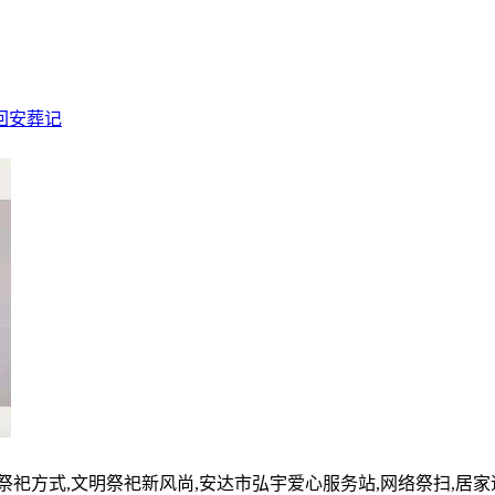
回安葬记
的祭祀方式,文明祭祀新风尚,安达市弘宇爱心服务站,网络祭扫,居