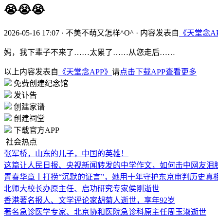
😭😭😭
2026-05-16 17:07
·
不美不萌又怎样^O^
·
内容发表自
《天堂念A
妈，我下辈子不来了……太累了……从您走后……
以上内容发表自
《天堂念APP》
请
点击下载APP查看更多
免费创建纪念馆
发讣告
创建家谱
创建祠堂
下载官方APP
社会热点
张军桥，山东的儿子，中国的英雄！
这篇让人民日报、央视新闻转发的中学作文，如何击中网友泪
青春华章丨打捞“沉默的证言”，她用十年守护东京审判历史真
北师大校长办原主任、启功研究专家侯刚逝世
香港著名报人、文学评论家胡菊人逝世，享年92岁
著名急诊医学专家、北京协和医院急诊科原主任周玉淑逝世