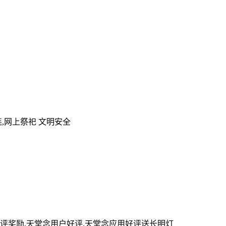
,网上祭祀 文明安全
评奖励,天堂念用户好评,天堂念应用好评送长明灯