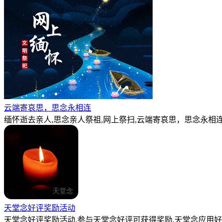
云端寄哀思，思念永相连
缅怀逝去亲人,思念亲人祭祖,网上祭扫,云端寄哀思，思念永相连
天堂念好评奖励活动
天堂念好评奖励活动,参与天堂念好评可获得奖励,天堂念应用好