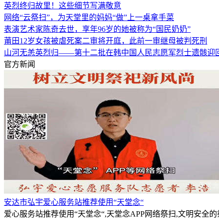
英烈终归故里！这些细节写满敬意
网络“云祭扫”，为天堂里的妈妈“做”上一桌拿手菜
表演艺术家陈奇去世，享年96岁的她被称为“国民奶奶”
莆田12岁女孩被虐死案二审将开庭，此前一审继母被判死刑
山河无恙英烈归——第十二批在韩中国人民志愿军烈士遗骸迎
官方新闻
安达市弘宇爱心服务站推荐使用“天堂念“
爱心服务站推荐使用“天堂念“,天堂念APP网络祭扫,文明安全