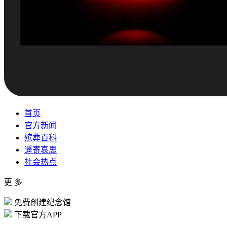
首页
官方新闻
殡葬百科
遥寄哀思
社会热点
更 多
免费创建纪念馆
下载官方APP