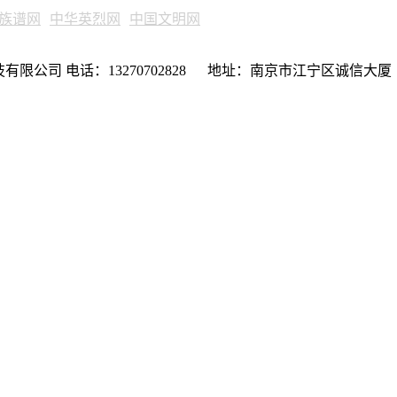
族谱网
中华英烈网
中国文明网
限公司 电话：13270702828 地址：南京市江宁区诚信大厦