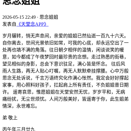
思念姐姐
2026-05-15 22:49
·
思念姐姐
发表自
《天堂念APP》
岁月辗转，悄无声息间，亲爱的姐姐已然仙逝一百九十六天。
自你离去，世间光景依旧如常，可我的心底，却永远空出了一
处再也填不满的角落。往日朝夕相伴的温情，闲谈说笑的暖
意，如今都成了午夜梦回时最珍贵的念想。走过熟悉的街巷，
望见相似的身影，总会下意识驻足，满心皆是怀念。 往后风
雨人生路，再无人贴心叮嘱，再无人默默牵挂撑腰。心中万般
思念无处诉说，千言万语终究化作满心怅然。我定会好好撑起
家事，用心照料好孩子，扛起肩上所有责任，不负姐姐昔日期
许。 遥寄哀思，惟愿姐姐在天堂安然无忧，岁岁平和，无病
痛纷扰，无尘世烦忧。人间万般美好，皆遥寄于你，此生姐弟
情深，永世难忘。
弟 敬上
丙午年三月廿九