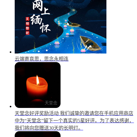
云端寄哀思，思念永相连
天堂念好评奖励活动
我们诚挚的邀请您在手机应用商店
中为“天堂念”留下一个真实的5星好评。为了表达感谢，
我们将向您赠送30天的长明灯。