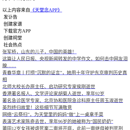
以上内容来自
《天堂念APP》
发讣告
创建家谱
下载官方APP
创建祠堂
社会热点
张军桥，山东的儿子，中国的英雄！
这篇让人民日报、央视新闻转发的中学作文，如何击中网友泪
腺……
青春华章丨打捞“沉默的证言”，她用十年守护东京审判历史真
相
北师大校长办原主任、启功研究专家侯刚逝世
香港著名报人、文学评论家胡菊人逝世，享年92岁
著名急诊医学专家、北京协和医院急诊科原主任周玉淑逝世
英烈终归故里！这些细节写满敬意
网络“云祭扫”，为天堂里的妈妈“做”上一桌拿手菜
表演艺术家陈奇去世，享年96岁的她被称为“国民奶奶”
莆田12岁女孩被虐死案二审将开庭，此前一审继母被判死刑