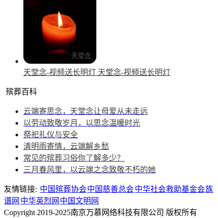
天堂念-视频送长明灯
天堂念-视频送长明灯
殡葬百科
云端寄思念，天堂念让母爱从未走远
以劳动致敬岁月，以思念温暖时光
祭祀礼仪与安全
清明雨寄情，云端解乡愁
常见的殡葬习俗你了解多少？
三月春风里，以云端之念致敬不朽的她
友情链接:
中国殡葬协会
中国慈善总会
中华社会救助基金会
族
谱网
中华英烈网
中国文明网
Copyright 2019-2025南京万慕网络科技有限公司 版权所有