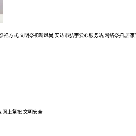
的祭祀方式,文明祭祀新风尚,安达市弘宇爱心服务站,网络祭扫,居
,网上祭祀 文明安全