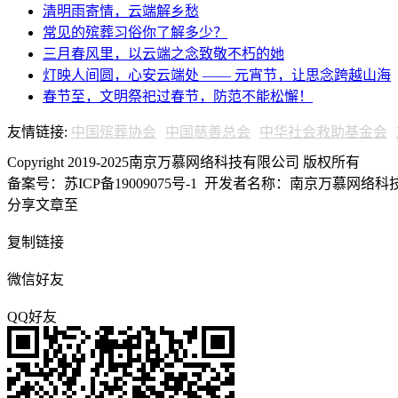
清明雨寄情，云端解乡愁
常见的殡葬习俗你了解多少？
三月春风里，以云端之念致敬不朽的她
灯映人间圆，心安云端处 —— 元宵节，让思念跨越山海
春节至，文明祭祀过春节，防范不能松懈！
友情链接:
中国殡葬协会
中国慈善总会
中华社会救助基金会
Copyright 2019-2025南京万慕网络科技有限公司 版权所有
备案号：苏ICP备19009075号-1
开发者名称：南京万慕网络科技有
分享文章至
复制链接
微信好友
QQ好友