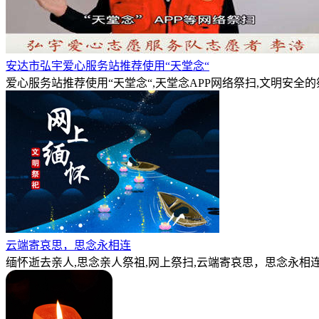
安达市弘宇爱心服务站推荐使用“天堂念“
爱心服务站推荐使用“天堂念“,天堂念APP网络祭扫,文明安全
云端寄哀思，思念永相连
缅怀逝去亲人,思念亲人祭祖,网上祭扫,云端寄哀思，思念永相连