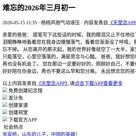
难忘的2026年三月初一
2026-05-15 11:35
·
杨杨风驰气动液压
·
内容发表自
《天堂念AP
亲爱的爸爸： 提笔写下这些话的时候，我的眼泪又止不住地往
泪眼睁睁地看着您在我身边慢慢落气，看着您渐渐没了呼吸，
忘不掉。 从您离开的那天起，我的世界好像就空了一大半，
只能落空，心里空落落的，满是思念与心酸。 爸爸，我好想
再也没有机会了。 您在那边一定要好好的，照顾好自己，不要
好好陪在你身边，再也不要这么早和您分离。 永远想念您的孩
以上内容发表自
《天堂念APP》
请
点击下载APP查看更多
免费创建纪念馆
发讣告
创建家谱
创建祠堂
下载官方APP
社会热点
张军桥，山东的儿子，中国的英雄！