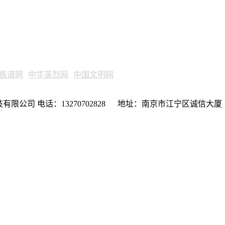
族谱网
中华英烈网
中国文明网
限公司 电话：13270702828 地址：南京市江宁区诚信大厦