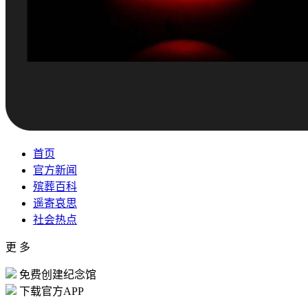
首页
官方新闻
殡葬百科
遥寄哀思
社会热点
更 多
免费创建纪念馆
下载官方APP