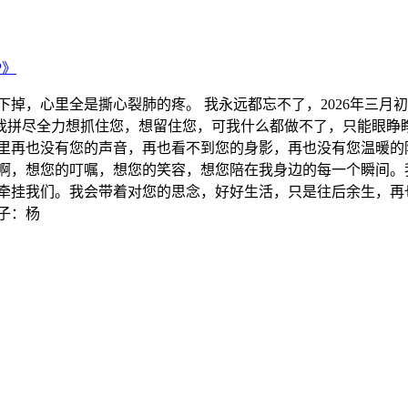
P》
下掉，心里全是撕心裂肺的疼。 我永远都忘不了，2026年三
我拼尽全力想抓住您，想留住您，可我什么都做不了，只能眼睁
家里再也没有您的声音，再也看不到您的身影，再也没有您温暖的
您啊，想您的叮嘱，想您的笑容，想您陪在我身边的每一个瞬间。
牵挂我们。我会带着对您的思念，好好生活，只是往后余生，再
子：杨