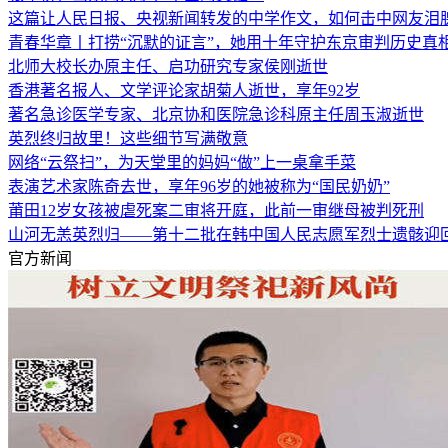
这篇让人民日报、央视新闻转发的中学作文，如何击中网友泪
青春华章丨打捞“沉默的证言”，她用十年守护东京审判历史真
北师大校长办原主任、启功研究专家侯刚逝世
香港著名报人、文学评论家胡菊人逝世，享年92岁
著名急诊医学专家、北京协和医院急诊科原主任周玉淑逝世
英烈终归故里！这些细节写满敬意
网络“云祭扫”，为天堂里的妈妈“做”上一桌拿手菜
表演艺术家陈奇去世，享年96岁的她被称为“国民奶奶”
莆田12岁女孩被虐死案二审将开庭，此前一审继母被判死刑
山河无恙英烈归——第十二批在韩中国人民志愿军烈士遗骸迎
官方新闻