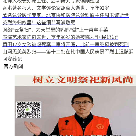
北师大校长办原主任、启功研究专家侯刚逝世
香港著名报人、文学评论家胡菊人逝世，享年92岁
著名急诊医学专家、北京协和医院急诊科原主任周玉淑逝世
英烈终归故里！这些细节写满敬意
网络“云祭扫”，为天堂里的妈妈“做”上一桌拿手菜
表演艺术家陈奇去世，享年96岁的她被称为“国民奶奶”
莆田12岁女孩被虐死案二审将开庭，此前一审继母被判死刑
山河无恙英烈归——第十二批在韩中国人民志愿军烈士遗骸迎
回安葬记
官方新闻