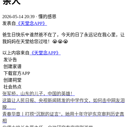
亲人
2026-05-14 20:39
·
懂的感恩
发表自
《天堂念APP》
爸生日快乐🌹谁然爸不在了，今天的日了永远记在我心里，让
我妈妈在天堂给您过哇！😭😭😭
以上内容来自
《天堂念APP》
发讣告
创建家谱
下载官方APP
创建祠堂
社会热点
张军桥，山东的儿子，中国的英雄！
这篇让人民日报、央视新闻转发的中学作文，如何击中网友泪
腺……
青春华章丨打捞“沉默的证言”，她用十年守护东京审判历史真
相