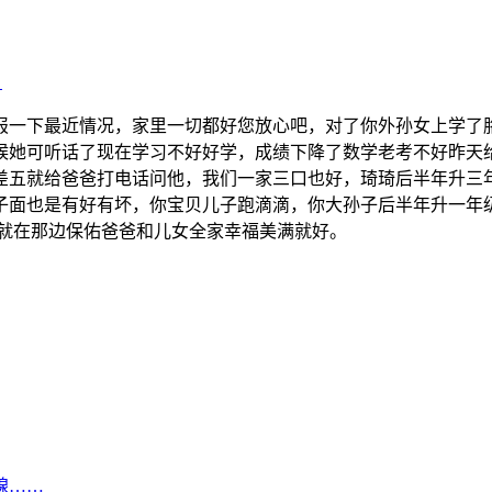
》
报一下最近情况，家里一切都好您放心吧，对了你外孙女上学了
候她可听话了现在学习不好好学，成绩下降了数学老考不好昨天给
差五就给爸爸打电话问他，我们一家三口也好，琦琦后半年升三
子面也是有好有坏，你宝贝儿子跑滴滴，你大孙子后半年升一年
你就在那边保佑爸爸和儿女全家幸福美满就好。
腺……