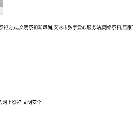
的祭祀方式,文明祭祀新风尚,安达市弘宇爱心服务站,网络祭扫,居
,网上祭祀 文明安全