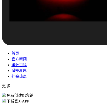
首页
官方新闻
殡葬百科
遥寄哀思
社会热点
更 多
免费创建纪念馆
下载官方APP