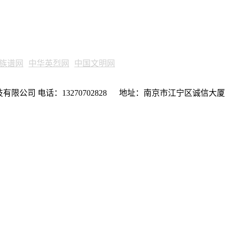
族谱网
中华英烈网
中国文明网
限公司 电话：13270702828 地址：南京市江宁区诚信大厦