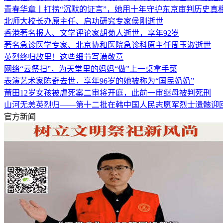
青春华章丨打捞“沉默的证言”，她用十年守护东京审判历史真
北师大校长办原主任、启功研究专家侯刚逝世
香港著名报人、文学评论家胡菊人逝世，享年92岁
著名急诊医学专家、北京协和医院急诊科原主任周玉淑逝世
英烈终归故里！这些细节写满敬意
网络“云祭扫”，为天堂里的妈妈“做”上一桌拿手菜
表演艺术家陈奇去世，享年96岁的她被称为“国民奶奶”
莆田12岁女孩被虐死案二审将开庭，此前一审继母被判死刑
山河无恙英烈归——第十二批在韩中国人民志愿军烈士遗骸迎
官方新闻