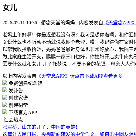
女儿
2026-05-11 10:36
·
想念天堂的妈妈
·
内容发表自
《天堂念APP
老妈上午好啊！你最近想我没有呀？我可是想你啦啊，和你汇
📱说什么也不听动不动就说我你个老登，哎！我记得你在家时
以帮我收拾收拾她，妈妈爸爸最近身体也非常好放心，我隔三
为此家庭生活开支，鹏鹏一家三口也好，你媳妇开店卖牛肉丸
需要什么就和女儿 儿子托梦说，不要不舍的花钱，母亲大人
以上内容发表自
《天堂念APP》
请
点击下载APP查看更多
免费创建纪念馆
发讣告
创建家谱
创建祠堂
下载官方APP
社会热点
张军桥，山东的儿子，中国的英雄！
这篇让人民日报、央视新闻转发的中学作文，如何击中网友泪