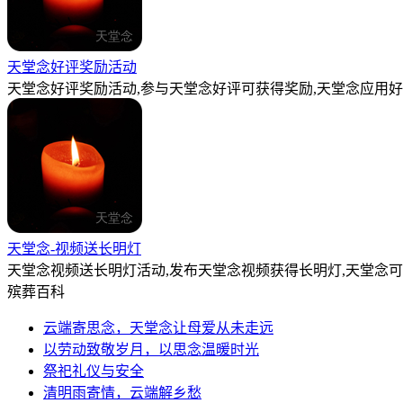
天堂念好评奖励活动
天堂念好评奖励活动,参与天堂念好评可获得奖励,天堂念应用好
天堂念-视频送长明灯
天堂念视频送长明灯活动,发布天堂念视频获得长明灯,天堂念
殡葬百科
云端寄思念，天堂念让母爱从未走远
以劳动致敬岁月，以思念温暖时光
祭祀礼仪与安全
清明雨寄情，云端解乡愁