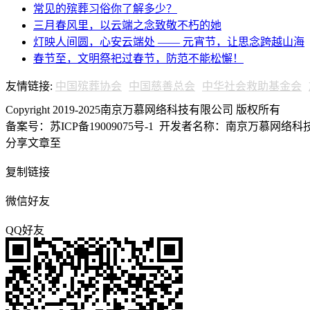
常见的殡葬习俗你了解多少？
三月春风里，以云端之念致敬不朽的她
灯映人间圆，心安云端处 —— 元宵节，让思念跨越山海
春节至，文明祭祀过春节，防范不能松懈！
友情链接:
中国殡葬协会
中国慈善总会
中华社会救助基金会
Copyright 2019-2025南京万慕网络科技有限公司 版权所有
备案号：苏ICP备19009075号-1
开发者名称：南京万慕网络科技有
分享文章至
复制链接
微信好友
QQ好友