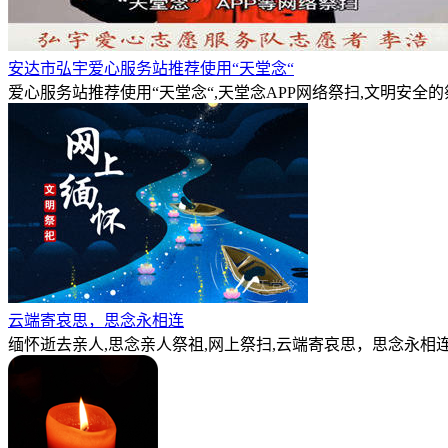
安达市弘宇爱心服务站推荐使用“天堂念“
爱心服务站推荐使用“天堂念“,天堂念APP网络祭扫,文明安全
云端寄哀思，思念永相连
缅怀逝去亲人,思念亲人祭祖,网上祭扫,云端寄哀思，思念永相连