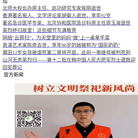
相
北师大校长办原主任、启功研究专家侯刚逝世
香港著名报人、文学评论家胡菊人逝世，享年92岁
著名急诊医学专家、北京协和医院急诊科原主任周玉淑逝世
英烈终归故里！这些细节写满敬意
网络“云祭扫”，为天堂里的妈妈“做”上一桌拿手菜
表演艺术家陈奇去世，享年96岁的她被称为“国民奶奶”
莆田12岁女孩被虐死案二审将开庭，此前一审继母被判死刑
山河无恙英烈归——第十二批在韩中国人民志愿军烈士遗骸迎
回安葬记
官方新闻