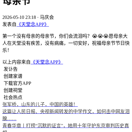
母亲节
2026-05-10 23:18
·
马庆会
发表自
《天堂念APP》
第一个没有母亲的母亲节，你们会流泪吗？😭😭😭愿母亲大
人在天堂没有疾苦，没有病痛，一切安好，祝福母亲节节日快
乐！
以上内容来自
《天堂念APP》
发讣告
创建家谱
下载官方APP
创建祠堂
社会热点
张军桥，山东的儿子，中国的英雄！
这篇让人民日报、央视新闻转发的中学作文，如何击中网友泪
腺……
青春华章丨打捞“沉默的证言”，她用十年守护东京审判历史真