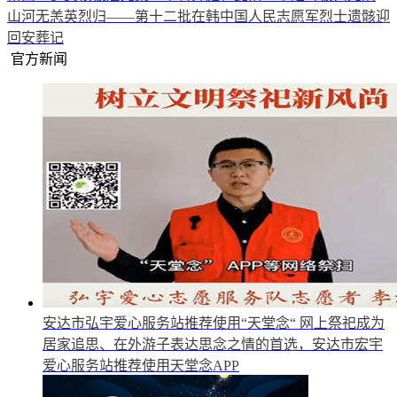
山河无恙英烈归——第十二批在韩中国人民志愿军烈士遗骸迎
回安葬记
官方新闻
安达市弘宇爱心服务站推荐使用“天堂念“
网上祭祀成为
居家追思、在外游子表达思念之情的首选，安达市宏宇
爱心服务站推荐使用天堂念APP