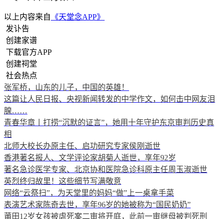
以上内容来自
《天堂念APP》
发讣告
创建家谱
下载官方APP
创建祠堂
社会热点
张军桥，山东的儿子，中国的英雄！
这篇让人民日报、央视新闻转发的中学作文，如何击中网友泪
腺……
青春华章丨打捞“沉默的证言”，她用十年守护东京审判历史真
相
北师大校长办原主任、启功研究专家侯刚逝世
香港著名报人、文学评论家胡菊人逝世，享年92岁
著名急诊医学专家、北京协和医院急诊科原主任周玉淑逝世
英烈终归故里！这些细节写满敬意
网络“云祭扫”，为天堂里的妈妈“做”上一桌拿手菜
表演艺术家陈奇去世，享年96岁的她被称为“国民奶奶”
莆田12岁女孩被虐死案二审将开庭，此前一审继母被判死刑