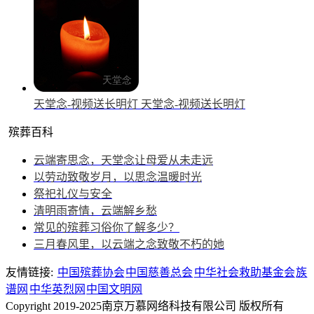
天堂念-视频送长明灯
天堂念-视频送长明灯
殡葬百科
云端寄思念，天堂念让母爱从未走远
以劳动致敬岁月，以思念温暖时光
祭祀礼仪与安全
清明雨寄情，云端解乡愁
常见的殡葬习俗你了解多少？
三月春风里，以云端之念致敬不朽的她
友情链接:
中国殡葬协会
中国慈善总会
中华社会救助基金会
族
谱网
中华英烈网
中国文明网
Copyright 2019-2025南京万慕网络科技有限公司 版权所有