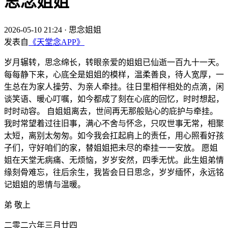
思念姐姐
2026-05-10 21:24
·
思念姐姐
发表自
《天堂念APP》
岁月辗转，思念绵长，转眼亲爱的姐姐已仙逝一百九十一天。
每每静下来，心底全是姐姐的模样，温柔善良，待人宽厚，一
生总在为家人操劳、为亲人牵挂。往日里相伴相处的点滴，闲
谈笑语、暖心叮嘱，如今都成了刻在心底的回忆，时时想起，
时时动容。 自姐姐离去，世间再无那般贴心的庇护与牵挂。
我时常望着过往旧事，满心不舍与怀念，只叹世事无常，相聚
太短，离别太匆匆。如今我会扛起肩上的责任，用心照看好孩
子们，守好咱们的家，替姐姐把未尽的牵挂一一安放。 愿姐
姐在天堂无病痛、无烦恼，岁岁安然，四季无忧。此生姐弟情
缘刻骨难忘，往后余生，我皆会日日思念，岁岁缅怀，永远铭
记姐姐的恩情与温暖。
弟 敬上
二零二六年三月廿四