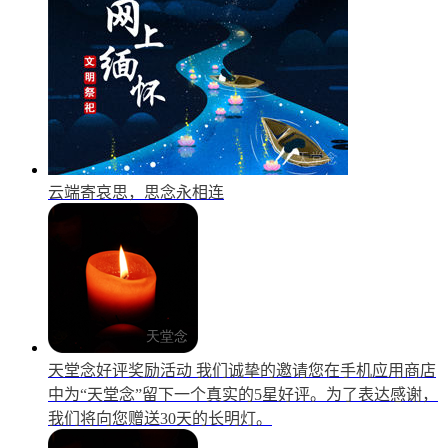
云端寄哀思，思念永相连
天堂念好评奖励活动
我们诚挚的邀请您在手机应用商店
中为“天堂念”留下一个真实的5星好评。为了表达感谢，
我们将向您赠送30天的长明灯。