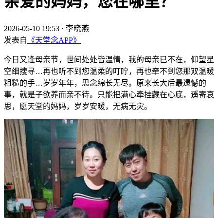
亲爱的妈妈，您在哪里？
2026-05-10 19:53
·
李晓燕
发表自
《天堂念APP》
今日又逢母亲节，世间处处皆温情，我的母亲已不在，仰望星
空细搜寻…再也听不到您温柔的叮咛，再也牵不到您那双温暖
粗糙的手…岁岁年年，思念绵长无尽。原来长大后最遗憾的
事，就是子欲养而亲不待。只能把满心牵挂藏在心底，遥寄哀
思，愿天堂的妈妈，岁岁安暖，无病无灾。