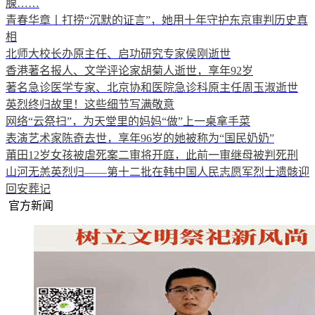
腺……
青春华章丨打捞“沉默的证言”，她用十年守护东京审判历史真
相
北师大校长办原主任、启功研究专家侯刚逝世
香港著名报人、文学评论家胡菊人逝世，享年92岁
著名急诊医学专家、北京协和医院急诊科原主任周玉淑逝世
英烈终归故里！这些细节写满敬意
网络“云祭扫”，为天堂里的妈妈“做”上一桌拿手菜
表演艺术家陈奇去世，享年96岁的她被称为“国民奶奶”
莆田12岁女孩被虐死案二审将开庭，此前一审继母被判死刑
山河无恙英烈归——第十二批在韩中国人民志愿军烈士遗骸迎
回安葬记
官方新闻