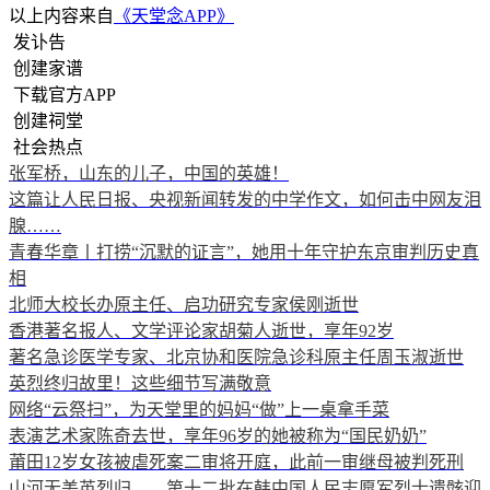
以上内容来自
《天堂念APP》
发讣告
创建家谱
下载官方APP
创建祠堂
社会热点
张军桥，山东的儿子，中国的英雄！
这篇让人民日报、央视新闻转发的中学作文，如何击中网友泪
腺……
青春华章丨打捞“沉默的证言”，她用十年守护东京审判历史真
相
北师大校长办原主任、启功研究专家侯刚逝世
香港著名报人、文学评论家胡菊人逝世，享年92岁
著名急诊医学专家、北京协和医院急诊科原主任周玉淑逝世
英烈终归故里！这些细节写满敬意
网络“云祭扫”，为天堂里的妈妈“做”上一桌拿手菜
表演艺术家陈奇去世，享年96岁的她被称为“国民奶奶”
莆田12岁女孩被虐死案二审将开庭，此前一审继母被判死刑
山河无恙英烈归——第十二批在韩中国人民志愿军烈士遗骸迎