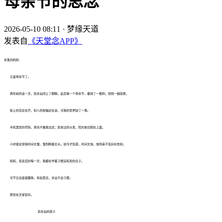
母亲节的思念
2026-05-10 08:11
·
梦缘天道
发表自
《天堂念APP》
亲爱的妈妈：
又是母亲节了。
两年前的这一天，您永远闭上了眼睛。此后每一个母亲节，都成了一根刺，轻轻一碰就疼。
街上的花还在开，别人的祝福还在说，可我的世界缺了一角。
手机里您的号码，再也不敢拨出去；您坐过的沙发，阳光依旧照在上面。
小时候总觉得时间太慢，慢到盼着长大。如今才知道，时间太快，快到来不及好好告别。
妈妈，您走后的每一天，我都在学着习惯没有您的日子。
可节日总是提醒我，有些思念，永远不会习惯。
愿您在天堂安好。
您永远的孩子