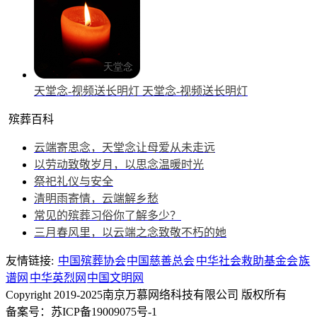
天堂念-视频送长明灯
天堂念-视频送长明灯
殡葬百科
云端寄思念，天堂念让母爱从未走远
以劳动致敬岁月，以思念温暖时光
祭祀礼仪与安全
清明雨寄情，云端解乡愁
常见的殡葬习俗你了解多少？
三月春风里，以云端之念致敬不朽的她
友情链接:
中国殡葬协会
中国慈善总会
中华社会救助基金会
族
谱网
中华英烈网
中国文明网
Copyright 2019-2025南京万慕网络科技有限公司 版权所有
备案号：苏ICP备19009075号-1