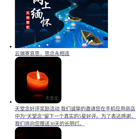
云端寄哀思，思念永相连
天堂念好评奖励活动
我们诚挚的邀请您在手机应用商店
中为“天堂念”留下一个真实的5星好评。为了表达感谢，
我们将向您赠送30天的长明灯。