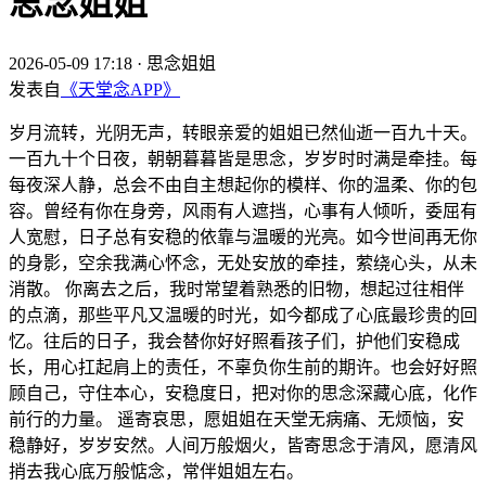
思念姐姐
2026-05-09 17:18
·
思念姐姐
发表自
《天堂念APP》
岁月流转，光阴无声，转眼亲爱的姐姐已然仙逝一百九十天。
一百九十个日夜，朝朝暮暮皆是思念，岁岁时时满是牵挂。每
每夜深人静，总会不由自主想起你的模样、你的温柔、你的包
容。曾经有你在身旁，风雨有人遮挡，心事有人倾听，委屈有
人宽慰，日子总有安稳的依靠与温暖的光亮。如今世间再无你
的身影，空余我满心怀念，无处安放的牵挂，萦绕心头，从未
消散。 你离去之后，我时常望着熟悉的旧物，想起过往相伴
的点滴，那些平凡又温暖的时光，如今都成了心底最珍贵的回
忆。往后的日子，我会替你好好照看孩子们，护他们安稳成
长，用心扛起肩上的责任，不辜负你生前的期许。也会好好照
顾自己，守住本心，安稳度日，把对你的思念深藏心底，化作
前行的力量。 遥寄哀思，愿姐姐在天堂无病痛、无烦恼，安
稳静好，岁岁安然。人间万般烟火，皆寄思念于清风，愿清风
捎去我心底万般惦念，常伴姐姐左右。