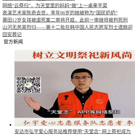
网络“云祭扫”，为天堂里的妈妈“做”上一桌拿手菜
表演艺术家陈奇去世，享年96岁的她被称为“国民奶奶”
莆田12岁女孩被虐死案二审将开庭，此前一审继母被判死刑
山河无恙英烈归——第十二批在韩中国人民志愿军烈士遗骸迎
回安葬记
官方新闻
安达市弘宇爱心服务站推荐使用“天堂念“
网上祭祀成为