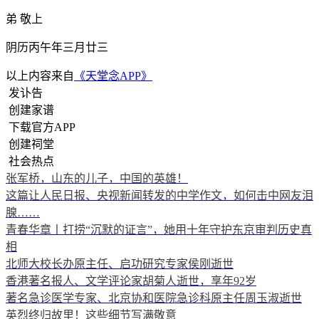
弟 敬上
阴历丙午年三月廿三
以上内容来自
《天堂念APP》
发讣告
创建家谱
下载官方APP
创建祠堂
社会热点
张军桥，山东的儿子，中国的英雄！
这篇让人民日报、央视新闻转发的中学作文，如何击中网友泪
腺……
青春华章丨打捞“沉默的证言”，她用十年守护东京审判历史真
相
北师大校长办原主任、启功研究专家侯刚逝世
香港著名报人、文学评论家胡菊人逝世，享年92岁
著名急诊医学专家、北京协和医院急诊科原主任周玉淑逝世
英烈终归故里！这些细节写满敬意