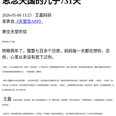
思念天国的儿子731天
2026-05-06 13:25
·
王嘉妈妈
发表自
《天堂念APP》
寄往天堂的信
我亲爱的儿子王嘉：
转眼两年了，整整七百多个日夜，妈妈每一天都在想你，念
你，心里从来没有放下过你。
这两年，日子过得安静又空荡，家里少了你的身影，少了你的声音，走到哪里都是你的回忆。夜深人静的时候，我常常独自坐着流泪，满脑子都是你生前的样子，
心疼你被抑郁症折磨的那些日子，一定熬得很苦、很累吧。
妈妈心里藏着太多的自责和愧疚，一直没法原谅自己。当初没能好好读懂你的心事，没能及时察觉到你的无助，没能多给你一点理解、一点陪伴、一点包容。总以
为你只是一时心情不好，却不知道你早已独自扛下了所有委屈和煎熬。我太迟钝了，太疏忽了，没能做你最坚实的依靠，没能拉住你、留住你，这份遗憾和愧疚，这
辈子都刻在我心里，怎么也抹不掉。
王嘉
，天堂没有病痛，没有抑郁，没有人间的烦恼和压力，你一定要好好的，安安稳稳、无忧无虑地生活。不用再委屈自己，不用再独自难过，好好放松，
好好安息。
往后余生，妈妈会把你放在心底最柔软的地方，日日思念，年年牵挂。我会好好照顾自己，也会守着我们的回忆好好生活，不让你在天堂牵挂惦念。