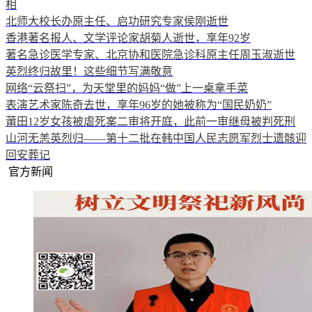
相
北师大校长办原主任、启功研究专家侯刚逝世
香港著名报人、文学评论家胡菊人逝世，享年92岁
著名急诊医学专家、北京协和医院急诊科原主任周玉淑逝世
英烈终归故里！这些细节写满敬意
网络“云祭扫”，为天堂里的妈妈“做”上一桌拿手菜
表演艺术家陈奇去世，享年96岁的她被称为“国民奶奶”
莆田12岁女孩被虐死案二审将开庭，此前一审继母被判死刑
山河无恙英烈归——第十二批在韩中国人民志愿军烈士遗骸迎
回安葬记
官方新闻