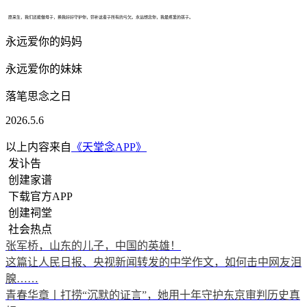
愿来生，我们还能做母子，换我好好守护你，弥补这辈子所有的亏欠。永远想念你，我最疼爱的孩子。
永远爱你的妈妈
永远爱你的妹妹
落笔思念之日
2026.5.6
以上内容来自
《天堂念APP》
发讣告
创建家谱
下载官方APP
创建祠堂
社会热点
张军桥，山东的儿子，中国的英雄！
这篇让人民日报、央视新闻转发的中学作文，如何击中网友泪
腺……
青春华章丨打捞“沉默的证言”，她用十年守护东京审判历史真