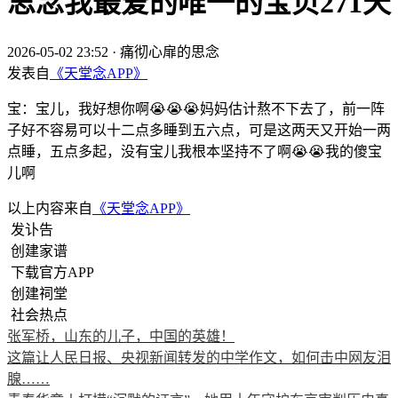
思念我最爱的唯一的宝贝271天
2026-05-02 23:52
·
痛彻心扉的思念
发表自
《天堂念APP》
宝：宝儿，我好想你啊😭😭😭妈妈估计熬不下去了，前一阵
子好不容易可以十二点多睡到五六点，可是这两天又开始一两
点睡，五点多起，没有宝儿我根本坚持不了啊😭😭我的傻宝
儿啊
以上内容来自
《天堂念APP》
发讣告
创建家谱
下载官方APP
创建祠堂
社会热点
张军桥，山东的儿子，中国的英雄！
这篇让人民日报、央视新闻转发的中学作文，如何击中网友泪
腺……