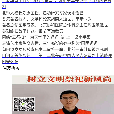
青春华章丨打捞“沉默的证言”，她用十年守护东京审判历史真
相
北师大校长办原主任、启功研究专家侯刚逝世
香港著名报人、文学评论家胡菊人逝世，享年92岁
著名急诊医学专家、北京协和医院急诊科原主任周玉淑逝世
英烈终归故里！这些细节写满敬意
网络“云祭扫”，为天堂里的妈妈“做”上一桌拿手菜
表演艺术家陈奇去世，享年96岁的她被称为“国民奶奶”
莆田12岁女孩被虐死案二审将开庭，此前一审继母被判死刑
山河无恙英烈归——第十二批在韩中国人民志愿军烈士遗骸迎
回安葬记
官方新闻