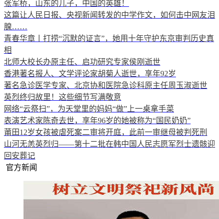
张军桥，山东的儿子，中国的英雄！
这篇让人民日报、央视新闻转发的中学作文，如何击中网友泪
腺……
青春华章丨打捞“沉默的证言”，她用十年守护东京审判历史真
相
北师大校长办原主任、启功研究专家侯刚逝世
香港著名报人、文学评论家胡菊人逝世，享年92岁
著名急诊医学专家、北京协和医院急诊科原主任周玉淑逝世
英烈终归故里！这些细节写满敬意
网络“云祭扫”，为天堂里的妈妈“做”上一桌拿手菜
表演艺术家陈奇去世，享年96岁的她被称为“国民奶奶”
莆田12岁女孩被虐死案二审将开庭，此前一审继母被判死刑
山河无恙英烈归——第十二批在韩中国人民志愿军烈士遗骸迎
回安葬记
官方新闻