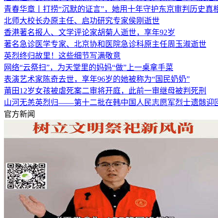
青春华章丨打捞“沉默的证言”，她用十年守护东京审判历史真
北师大校长办原主任、启功研究专家侯刚逝世
香港著名报人、文学评论家胡菊人逝世，享年92岁
著名急诊医学专家、北京协和医院急诊科原主任周玉淑逝世
英烈终归故里！这些细节写满敬意
网络“云祭扫”，为天堂里的妈妈“做”上一桌拿手菜
表演艺术家陈奇去世，享年96岁的她被称为“国民奶奶”
莆田12岁女孩被虐死案二审将开庭，此前一审继母被判死刑
山河无恙英烈归——第十二批在韩中国人民志愿军烈士遗骸迎
官方新闻