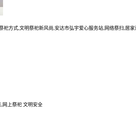
的祭祀方式,文明祭祀新风尚,安达市弘宇爱心服务站,网络祭扫,居
,网上祭祀 文明安全