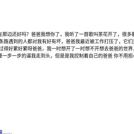
在那边还好吗？爸爸我想你了，我听了一首歌叫茶花开了，很多
一条路遇到的人都对我有好有坏，爸爸我最近被工作打压了，它们
过得好累好累呀爸爸，我一时想开了一时想不开想去爸爸的世界，
一步一步的逼我走到头，但是是我控制着自己的爸爸 你不用担心
腺……