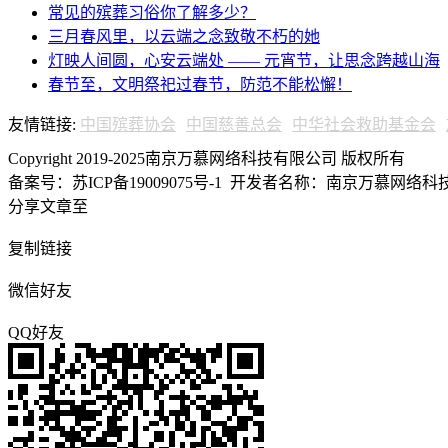
常见的殡葬习俗你了解多少？
三月春风里，以云端之念致敬不朽的她
灯映人间圆，心安云端处 —— 元宵节，让思念跨越山海
春节至，文明祭祀过春节，防范不能松懈！
友情链接:
中国殡葬协会
中国慈善总会
中华社会救助基金会
Copyright 2019-2025南京万慕网络科技有限公司 版权所有
备案号：苏ICP备19009075号-1
开发者名称：南京万慕网络科技有
分享文章至
复制链接
微信好友
QQ好友