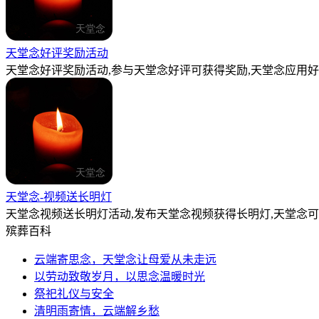
天堂念好评奖励活动
天堂念好评奖励活动,参与天堂念好评可获得奖励,天堂念应用好
天堂念-视频送长明灯
天堂念视频送长明灯活动,发布天堂念视频获得长明灯,天堂念
殡葬百科
云端寄思念，天堂念让母爱从未走远
以劳动致敬岁月，以思念温暖时光
祭祀礼仪与安全
清明雨寄情，云端解乡愁