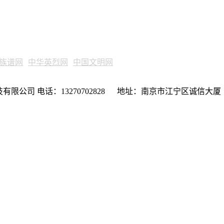
族谱网
中华英烈网
中国文明网
限公司 电话：13270702828 地址：南京市江宁区诚信大厦