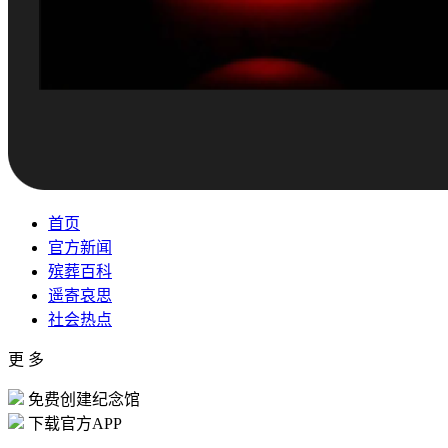
首页
官方新闻
殡葬百科
遥寄哀思
社会热点
更 多
免费创建纪念馆
下载官方APP