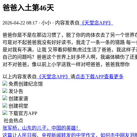
爸爸入土第46天
2026-04-22 08:17
·
小小
·
内容发表自
《天堂念APP》
爸爸你是不是在那边习惯了，脱了你的肉体衣去了另一个世界
可是对不起爸爸我没有好好读书，我走了一条一条的错路 每
是对我有不满，让我 又带着抑郁焦虑过生活了爸爸，我这样子
自己的问题吗？爸爸这个世界上好多坏人啊，我遍体鳞伤了还要
对不对爸爸，像以前上小学送我一样对吧爸爸，爸爸我想你
以上内容发表自
《天堂念APP》
请
点击下载APP查看更多
免费创建纪念馆
发讣告
创建家谱
创建祠堂
下载官方APP
社会热点
张军桥，山东的儿子，中国的英雄！
这篇让人民日报、央视新闻转发的中学作文，如何击中网友泪