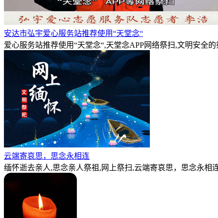
安达市弘宇爱心服务站推荐使用“天堂念“
爱心服务站推荐使用“天堂念“,天堂念APP网络祭扫,文明安全
云端寄哀思，思念永相连
缅怀逝去亲人,思念亲人祭祖,网上祭扫,云端寄哀思，思念永相连