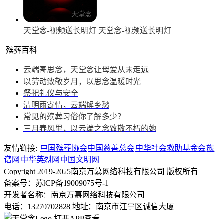
天堂念-视频送长明灯
天堂念-视频送长明灯
殡葬百科
云端寄思念，天堂念让母爱从未走远
以劳动致敬岁月，以思念温暖时光
祭祀礼仪与安全
清明雨寄情，云端解乡愁
常见的殡葬习俗你了解多少？
三月春风里，以云端之念致敬不朽的她
友情链接:
中国殡葬协会
中国慈善总会
中华社会救助基金会
族
谱网
中华英烈网
中国文明网
Copyright 2019-2025南京万慕网络科技有限公司 版权所有
备案号：苏ICP备19009075号-1
开发者名称：南京万慕网络科技有限公司
电话：13270702828
地址：南京市江宁区诚信大厦
打开APP查看