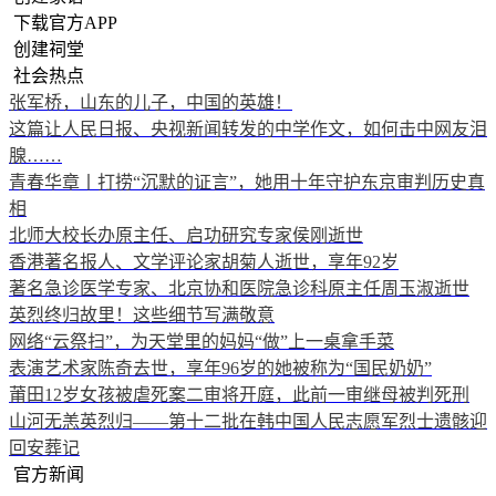
下载官方APP
创建祠堂
社会热点
张军桥，山东的儿子，中国的英雄！
这篇让人民日报、央视新闻转发的中学作文，如何击中网友泪
腺……
青春华章丨打捞“沉默的证言”，她用十年守护东京审判历史真
相
北师大校长办原主任、启功研究专家侯刚逝世
香港著名报人、文学评论家胡菊人逝世，享年92岁
著名急诊医学专家、北京协和医院急诊科原主任周玉淑逝世
英烈终归故里！这些细节写满敬意
网络“云祭扫”，为天堂里的妈妈“做”上一桌拿手菜
表演艺术家陈奇去世，享年96岁的她被称为“国民奶奶”
莆田12岁女孩被虐死案二审将开庭，此前一审继母被判死刑
山河无恙英烈归——第十二批在韩中国人民志愿军烈士遗骸迎
回安葬记
官方新闻