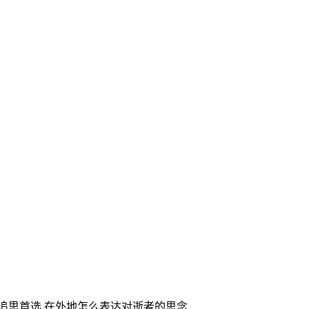
家追思首选,在外地怎么表达对逝者的思念