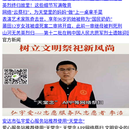
英烈终归故里！这些细节写满敬意
网络“云祭扫”，为天堂里的妈妈“做”上一桌拿手菜
表演艺术家陈奇去世，享年96岁的她被称为“国民奶奶”
莆田12岁女孩被虐死案二审将开庭，此前一审继母被判死刑
山河无恙英烈归——第十二批在韩中国人民志愿军烈士遗骸迎
官方新闻
安达市弘宇爱心服务站推荐使用“天堂念“
爱心服务站推荐使用“天堂念“,天堂念APP网络祭扫,文明安全