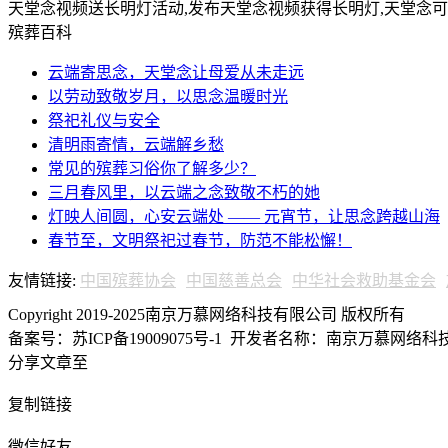
天堂念视频送长明灯活动,发布天堂念视频获得长明灯,天堂念
殡葬百科
云端寄思念，天堂念让母爱从未走远
以劳动致敬岁月，以思念温暖时光
祭祀礼仪与安全
清明雨寄情，云端解乡愁
常见的殡葬习俗你了解多少？
三月春风里，以云端之念致敬不朽的她
灯映人间圆，心安云端处 —— 元宵节，让思念跨越山海
春节至，文明祭祀过春节，防范不能松懈！
友情链接:
中国殡葬协会
中国慈善总会
中华社会救助基金会
Copyright 2019-2025南京万慕网络科技有限公司 版权所有
备案号：苏ICP备19009075号-1
开发者名称：南京万慕网络科技有
分享文章至
复制链接
微信好友