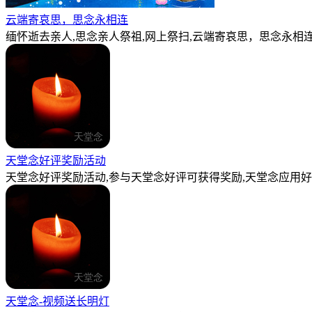
云端寄哀思，思念永相连
缅怀逝去亲人,思念亲人祭祖,网上祭扫,云端寄哀思，思念永相连
天堂念好评奖励活动
天堂念好评奖励活动,参与天堂念好评可获得奖励,天堂念应用好
天堂念-视频送长明灯