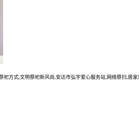
的祭祀方式,文明祭祀新风尚,安达市弘宇爱心服务站,网络祭扫,居