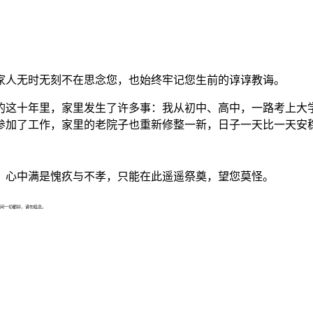
家人无时无刻不在思念您，也始终牢记您生前的谆谆教诲。
的这十年里，家里发生了许多事：我从初中、高中，一路考上大
参加了工作，家里的老院子也重新修整一新，日子一天比一天安
，心中满是愧疚与不孝，只能在此遥遥祭奠，望您莫怪。
间一切都好，请勿挂念。