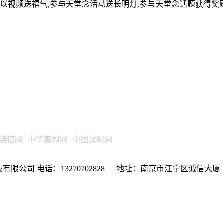
可以视频送福气,参与天堂念活动送长明灯,参与天堂念话题获得奖
族谱网
中华英烈网
中国文明网
限公司 电话：13270702828 地址：南京市江宁区诚信大厦