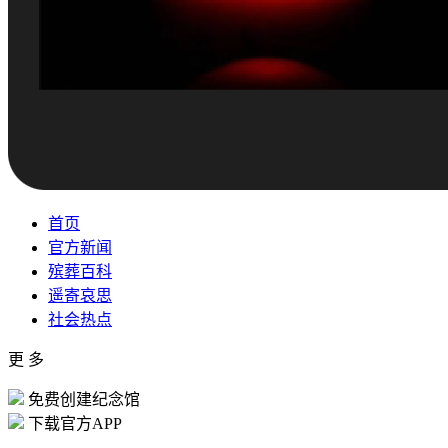
首页
官方新闻
殡葬百科
遥寄哀思
社会热点
更 多
免费创建纪念馆
下载官方APP