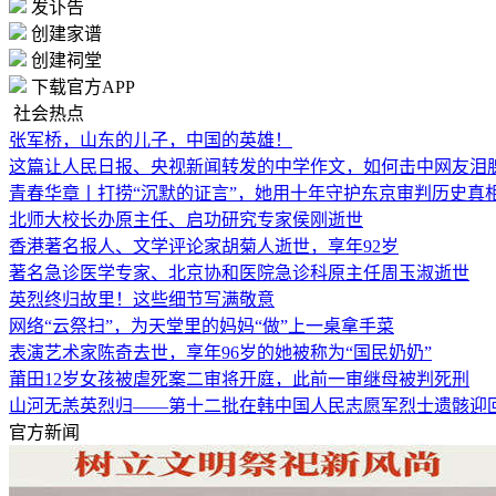
发讣告
创建家谱
创建祠堂
下载官方APP
社会热点
张军桥，山东的儿子，中国的英雄！
这篇让人民日报、央视新闻转发的中学作文，如何击中网友泪
青春华章丨打捞“沉默的证言”，她用十年守护东京审判历史真
北师大校长办原主任、启功研究专家侯刚逝世
香港著名报人、文学评论家胡菊人逝世，享年92岁
著名急诊医学专家、北京协和医院急诊科原主任周玉淑逝世
英烈终归故里！这些细节写满敬意
网络“云祭扫”，为天堂里的妈妈“做”上一桌拿手菜
表演艺术家陈奇去世，享年96岁的她被称为“国民奶奶”
莆田12岁女孩被虐死案二审将开庭，此前一审继母被判死刑
山河无恙英烈归——第十二批在韩中国人民志愿军烈士遗骸迎
官方新闻