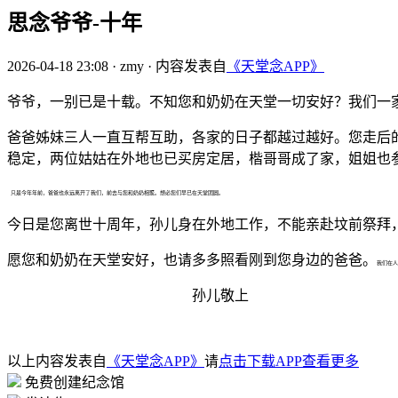
思念爷爷-十年
2026-04-18 23:08
·
zmy
·
内容发表自
《天堂念APP》
爷爷，一别已是十载。不知您和奶奶在天堂一切安好？我们一
爸爸姊妹三人一直互帮互助，各家的日子都越过越好。您走后
稳定，两位姑姑在外地也已买房定居，楷哥哥成了家，姐姐也
只是今年年前，爸爸也永远离开了我们，前去与您和奶奶相聚。想必您们早已在天堂团圆。
今日是您离世十周年，孙儿身在外地工作，不能亲赴坟前祭拜
愿您和奶奶在天堂安好，也请多多照看刚到您身边的爸爸。
我们在人
孙儿敬上
以上内容发表自
《天堂念APP》
请
点击下载APP查看更多
免费创建纪念馆