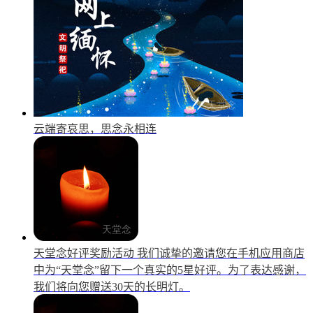
云端寄哀思，思念永相连
天堂念好评奖励活动
我们诚挚的邀请您在手机应用商店
中为“天堂念”留下一个真实的5星好评。为了表达感谢，
我们将向您赠送30天的长明灯。