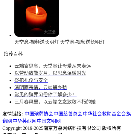
天堂念-视频送长明灯
天堂念-视频送长明灯
殡葬百科
云端寄思念，天堂念让母爱从未走远
以劳动致敬岁月，以思念温暖时光
祭祀礼仪与安全
清明雨寄情，云端解乡愁
常见的殡葬习俗你了解多少？
三月春风里，以云端之念致敬不朽的她
友情链接:
中国殡葬协会
中国慈善总会
中华社会救助基金会
族
谱网
中华英烈网
中国文明网
Copyright 2019-2025南京万慕网络科技有限公司 版权所有