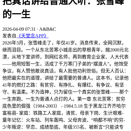
把真话讲给普通人听：张雪峰
的一生
2026-04-09 07:31
·
A&B&C
发表自
《天堂念APP》
2026年3月，张雪峰走了，年仅41岁。消息传来，全网沉默，
继而泪目。一个从东北苦寒小城走出的草根青年，揣2000元北
漂，从地下室讲师，到网红名师，再到教育企业家、人大代表
——他用短暂一生，活成了千万寒门子弟的“摆渡人”。他饱受
争议，有人赞他敢说真话，有人批他功利世俗。但无人否认：
他把最实在的道理，讲给了最需要的普通人。这本书，记录他
41年的燃灯之路：有贫穷、有挣扎、有爆红、有争议、有坚
守、有温柔。不为造神，只为留住一个真实的张雪峰——那个
一生奔跑、一生为普通人点灯的人。第一章 东北苦寒：贫穷
底色里的倔强（1984-2003） - 1984.5.18 生于黑龙江齐齐哈尔
富裕县 ​ - 家庭：铁路工人家庭，清贫、母亲下岗、生计艰难 ​ -
童年记忆：火车站、列车轰鸣、父母奔波、“响都不响”的穷 ​ -
少年叛逆：早恋、成绩垫底、年级355名、被断言“只能读专