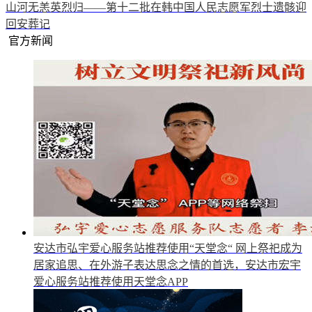
山河无恙英烈归——第十二批在韩中国人民志愿军烈士遗骸迎
回安葬记
官方新闻
安达市弘宇爱心服务站推荐使用“天堂念“
网上祭祀成为
居家追思、在外游子表达思念之情的首选，安达市宏宇
爱心服务站推荐使用天堂念APP