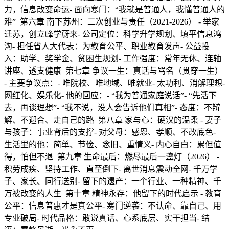
力，信息改变命运 ​ - 面向寒门：“我就是普通人，我懂普通人的
难” 第六章 南下苏州：二次创业与责任（2021-2026） - 举家
迁苏，创立峰学蔚来 ​ - 公司定位：科学升学规划、填平信息鸿
沟 ​ - 担任省人大代表：为教育公平、职业教育发声 ​ - 公益投
入：助学、奖学金、贫困生规划 ​ - 工作强度：常年无休、连轴
讲座、透支健康 第七章 争议一生：真话与骂名（贯穿一生）
- 主要争议点： ​ - 唯院校、唯地域、唯就业 ​ - 太功利、消解理想 ​ -
网红化、娱乐化 ​ - 他的回应： ​ - “我为普通家庭说话” ​ - “先活下
去，再谈理想” ​ - “我不说，没人会告诉他们真相” ​ - 态度：不辩
解、不迎合、走自己的路 第八章 家与心：硬汉的温柔 - 妻子
与孩子：事业背后的支撑 ​ - 对父母：感恩、孝顺、不改底色 ​ -
生活里的他：简单、节俭、念旧、重情义 ​ - 内心自白：累但值
得，怕但不退 第九章 生命最后：燃尽最后一盏灯（2026） -
积劳成疾、坚持工作、直至倒下 ​ - 离世消息震动全网 ​ - 千万学
子、家长、同行送别 ​ - 留下的遗产：一个行业、一种精神、千
万被改变的人生 第十章 精神永存：他留下的时代启示 - 教育
公平：信息普惠才是真公平 ​ - 寒门逆袭：不认命、靠自己、用
专业破局 ​ - 时代品格：敢说真话、心系底层、实干担当 ​ - 结