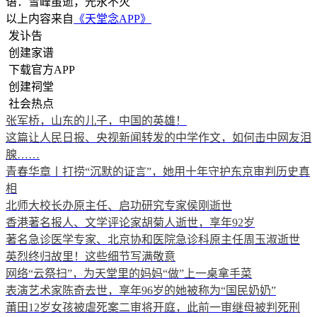
语：雪峰虽逝，光永不灭
以上内容来自
《天堂念APP》
发讣告
创建家谱
下载官方APP
创建祠堂
社会热点
张军桥，山东的儿子，中国的英雄！
这篇让人民日报、央视新闻转发的中学作文，如何击中网友泪
腺……
青春华章丨打捞“沉默的证言”，她用十年守护东京审判历史真
相
北师大校长办原主任、启功研究专家侯刚逝世
香港著名报人、文学评论家胡菊人逝世，享年92岁
著名急诊医学专家、北京协和医院急诊科原主任周玉淑逝世
英烈终归故里！这些细节写满敬意
网络“云祭扫”，为天堂里的妈妈“做”上一桌拿手菜
表演艺术家陈奇去世，享年96岁的她被称为“国民奶奶”
莆田12岁女孩被虐死案二审将开庭，此前一审继母被判死刑