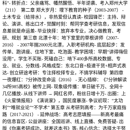
科” ​ - 转折点：父亲痛骂、幡然醒悟、半年逆袭、考入郑州大学
（211） 第二章 郑大岁月：埋下教育的种子（2003-2007） -
土木专业（给排水），非热爱但认真读 ​ - 校园锋芒：主持、辩
论、演讲、练出口才 ​ - 觉醒时刻：帮同学查考研信息，发现信
息差就是命运差 ​ - 毕业抉择：放弃本专业，决心做教育、考
研、规划 第三章 北漂十年：地下室里的草根讲师（2007-
2016） - 2007年揣2000元北漂，入职考研机构 ​ - 底层起步：发
传单、跑讲座、住地下室、吃泡面 ​ - 教学困境：早期“讲得嗨但
没用”，学生不买账 ​ - 死磕自己：啃下400多所高校数据、专
业、就业、分数线 ​ - 风格成型：东北口音+极速干货+相声式表
达 ​ - 创立研途考研：专注择校择专业，不搞学科辅导 第四章
一夜爆红：7分钟改变命运（2016） - 无心插柳：《7分钟解读
34所985高校》被传上网 ​ - 现象级传播：单日破千万、全网十
几亿播放 ​ - 从线下讲师 → 网红名师，粉丝日增十万 ​ - 出圈：上
《火星情报局》《演说家》，国民度暴涨 ​ - 争议初现：“太功
利”“唯就业论”“不学术” 第五章 从考研到高考：为千万家庭指
路（2017-2021） - 延伸战场：高考志愿填报——新高考最痛
的信息盲区 ​ - 公益讲座：全国巡讲、线上直播、免费答疑 ​ - 出
版《你离考研成功，就差这本书》等 ​ - 核心信念：选择大于努