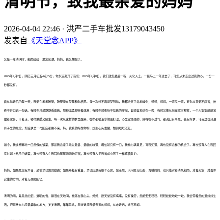
清明节，致我最亲爱的妈妈
2026-04-04 22:46
·
洪严二手车批发13179043450
发表自
《天堂念APP》
又是一年清明时，细雨纷纷，思念如潮。妈妈，我又想您了。
2025年4月2日，阴历三月初五4点05分，你永远离开了我们；2025年4月8日，我们送您最后一程，火化入土。一晃马上一年过去了，可您从未走出过我的心，一分一
秒都没有。
自从你走后的每一天，我都在痴痴盼望，盼望能在梦里和你相见。每一次好不容易梦到你，我都会拼了命地喊你，妈妈，妈妈，一声又一声，可你从来都不应答，始
终不开口说一句话。有时你只是默默看着我，眼神温柔却带着疏离；有时你就像听不见我的呼喊，自顾自地站在一旁；有时又像从前在家时那样，一个人安安静静地
做着家务、干着活，模样熟悉又陌生。每一次从这样的梦里醒来，枕巾都被泪水彻底打湿，心里空落落的，疼得喘不过气。
都说日有所思，夜有所梦，可我这份刻进
骨子里的思念，却连梦里一句回应都换不来。妈，我真的好想你啊，想到心头发酸，想到眼眶泛红。
如今，我多想再吃一口您做的饭菜，那是我这辈子吃过最香、最暖的味道，哪怕就只有一口，我也心满意足，可我知道，再也没有这样的机会了。再也没有人在我回
家时端上热乎的饭菜，再也没有人在我耳边絮絮叨叨地叮嘱，再也没有人把我当成小孩子一样疼惜爱护。
妈妈，如果思念有声音，恐怕早已震耳欲聋；如果牵挂有重量，早已压满我整个心房。您走后，人间再无归处，再喊妈妈，也只能对着清风细雨，对着天空，对着你
安住的方向，对着无尽的回忆。
清明的雨，是思念的泪，清明的雪，飘洒在天地间，也落在我心头。妈妈，愿天堂没有病痛，没有操劳，您能安安稳稳、轻轻松松地歇一歇。我会带着您的爱好好生
活，把您放在心底最柔软的地方，岁岁清明，年年思念，您永远是我最亲爱的妈妈，从未走远，永不忘却。