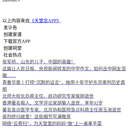
永远爱你守护你的儿:严
以上内容来自
《天堂念APP》
发讣告
创建家谱
下载官方APP
创建祠堂
社会热点
张军桥，山东的儿子，中国的英雄！
这篇让人民日报、央视新闻转发的中学作文，如何击中网友泪
腺……
青春华章丨打捞“沉默的证言”，她用十年守护东京审判历史真
相
北师大校长办原主任、启功研究专家侯刚逝世
香港著名报人、文学评论家胡菊人逝世，享年92岁
著名急诊医学专家、北京协和医院急诊科原主任周玉淑逝世
英烈终归故里！这些细节写满敬意
网络“云祭扫”，为天堂里的妈妈“做”上一桌拿手菜