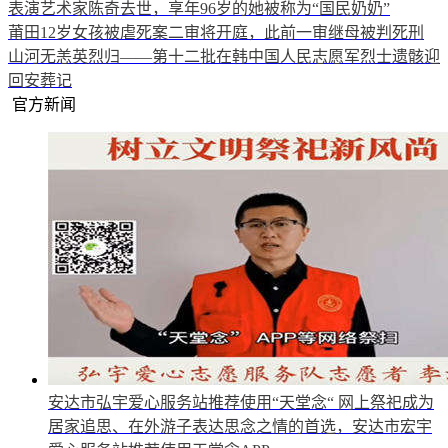
表演艺术家陈奇去世，享年96岁的她被称为“国民奶奶”
莆田12岁女孩被虐死案二审将开庭，此前一审继母被判死刑
山河无恙英烈归——第十二批在韩中国人民志愿军烈士遗骸迎
回安葬记
官方新闻
安达市弘宇爱心服务站推荐使用“天堂念“
网上祭祀成为
居家追思、在外游子表达思念之情的首选，安达市宏宇