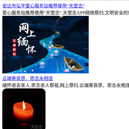
安达市弘宇爱心服务站推荐使用“天堂念“
爱心服务站推荐使用“天堂念“,天堂念APP网络祭扫,文明安全
云端寄哀思，思念永相连
缅怀逝去亲人,思念亲人祭祖,网上祭扫,云端寄哀思，思念永相连