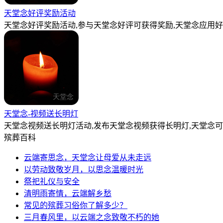
天堂念好评奖励活动
天堂念好评奖励活动,参与天堂念好评可获得奖励,天堂念应用好
天堂念-视频送长明灯
天堂念视频送长明灯活动,发布天堂念视频获得长明灯,天堂念
殡葬百科
云端寄思念，天堂念让母爱从未走远
以劳动致敬岁月，以思念温暖时光
祭祀礼仪与安全
清明雨寄情，云端解乡愁
常见的殡葬习俗你了解多少？
三月春风里，以云端之念致敬不朽的她