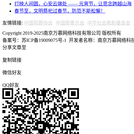
灯映人间圆，心安云端处 —— 元宵节，让思念跨越山海
春节至，文明祭祀过春节，防范不能松懈！
友情链接:
中国殡葬协会
中国慈善总会
中华社会救助基金会
Copyright 2019-2025南京万慕网络科技有限公司 版权所有
备案号：苏ICP备19009075号-1
开发者名称：南京万慕网络科技有
分享文章至
复制链接
微信好友
QQ好友