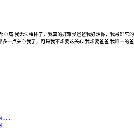
都心痛 我无法释怀了，我真的好难受爸爸我好想你，我最难忘
多一点关心我了，可是我不想要这关心 我想要爸爸 我唯一的
腺……
相