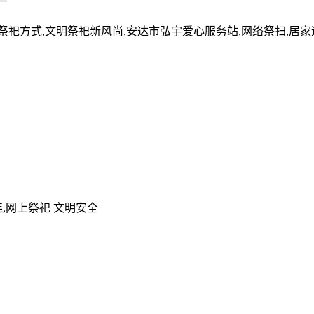
的祭祀方式,文明祭祀新风尚,安达市弘宇爱心服务站,网络祭扫,居
,网上祭祀 文明安全