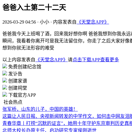
爸爸入土第二十二天
2026-03-29 04:56
·
小小
·
内容发表自
《天堂念APP》
爸爸我今天上班喝了酒，回来我好想你啊 爸爸我想到你我永远
瞬间，我看着你离开可是我无法留住你，你走了之后大家好像都
想到你就无法形容的难受
以上内容发表自
《天堂念APP》
请
点击下载APP查看更多
免费创建纪念馆
发讣告
创建家谱
创建祠堂
下载官方APP
社会热点
张军桥，山东的儿子，中国的英雄！
这篇让人民日报、央视新闻转发的中学作文，如何击中网友泪
青春华章丨打捞“沉默的证言”，她用十年守护东京审判历史真
北师大校长办原主任、启功研究专家侯刚逝世