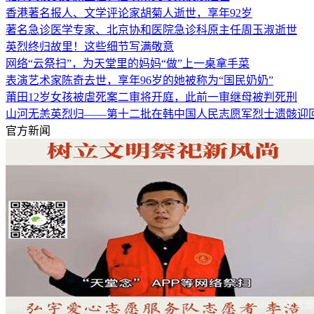
香港著名报人、文学评论家胡菊人逝世，享年92岁
著名急诊医学专家、北京协和医院急诊科原主任周玉淑逝世
英烈终归故里！这些细节写满敬意
网络“云祭扫”，为天堂里的妈妈“做”上一桌拿手菜
表演艺术家陈奇去世，享年96岁的她被称为“国民奶奶”
莆田12岁女孩被虐死案二审将开庭，此前一审继母被判死刑
山河无恙英烈归——第十二批在韩中国人民志愿军烈士遗骸迎
官方新闻