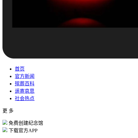
首页
官方新闻
殡葬百科
遥寄哀思
社会热点
更 多
免费创建纪念馆
下载官方APP