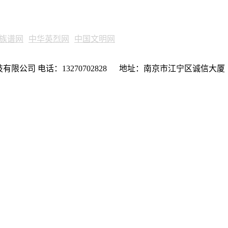
族谱网
中华英烈网
中国文明网
限公司 电话：13270702828 地址：南京市江宁区诚信大厦