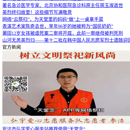
著名急诊医学专家、北京协和医院急诊科原主任周玉淑逝世
英烈终归故里！这些细节写满敬意
网络“云祭扫”，为天堂里的妈妈“做”上一桌拿手菜
表演艺术家陈奇去世，享年96岁的她被称为“国民奶奶”
莆田12岁女孩被虐死案二审将开庭，此前一审继母被判死刑
山河无恙英烈归——第十二批在韩中国人民志愿军烈士遗骸迎
官方新闻
安达市弘宇爱心服务站推荐使用“天堂念“