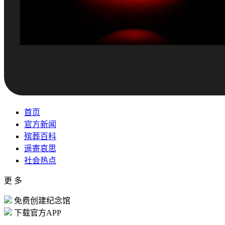
首页
官方新闻
殡葬百科
遥寄哀思
社会热点
更 多
免费创建纪念馆
下载官方APP