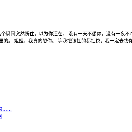
在某个瞬间突然愣住，以为你还在。 没有一天不想你，没有一夜不
里的。 姐姐，我真的想你。 等我把该扛的都扛稳，我一定去找
腺……
相