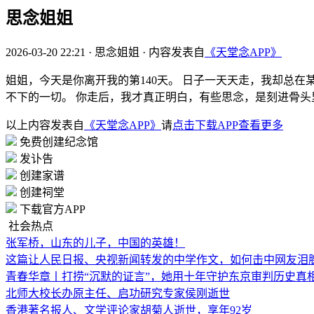
思念姐姐
2026-03-20 22:21
·
思念姐姐
·
内容发表自
《天堂念APP》
姐姐，今天是你离开我的第140天。 日子一天天走，我却总
不下的一切。 你走后，我才真正明白，有些思念，是刻进骨头
以上内容发表自
《天堂念APP》
请
点击下载APP查看更多
免费创建纪念馆
发讣告
创建家谱
创建祠堂
下载官方APP
社会热点
张军桥，山东的儿子，中国的英雄！
这篇让人民日报、央视新闻转发的中学作文，如何击中网友泪
青春华章丨打捞“沉默的证言”，她用十年守护东京审判历史真
北师大校长办原主任、启功研究专家侯刚逝世
香港著名报人、文学评论家胡菊人逝世，享年92岁