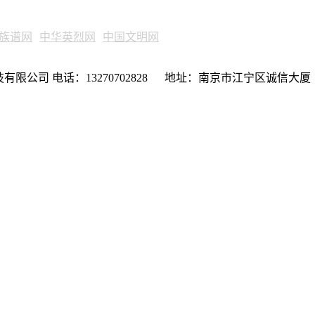
族谱网
中华英烈网
中国文明网
限公司 电话：13270702828 地址：南京市江宁区诚信大厦