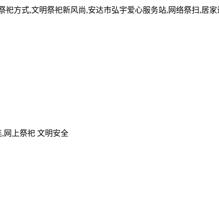
的祭祀方式,文明祭祀新风尚,安达市弘宇爱心服务站,网络祭扫,居
,网上祭祀 文明安全