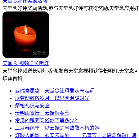
天堂念好评奖励活动
天堂念好评奖励活动,参与天堂念好评可获得奖励,天堂念应用好
天堂念-视频送长明灯
天堂念视频送长明灯活动,发布天堂念视频获得长明灯,天堂念
殡葬百科
云端寄思念，天堂念让母爱从未走远
以劳动致敬岁月，以思念温暖时光
祭祀礼仪与安全
清明雨寄情，云端解乡愁
常见的殡葬习俗你了解多少？
三月春风里，以云端之念致敬不朽的她
灯映人间圆，心安云端处 —— 元宵节，让思念跨越山海