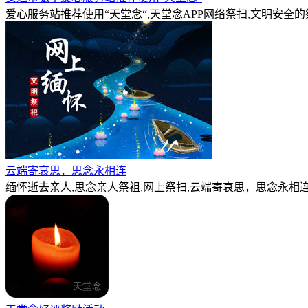
爱心服务站推荐使用“天堂念“,天堂念APP网络祭扫,文明安全
云端寄哀思，思念永相连
缅怀逝去亲人,思念亲人祭祖,网上祭扫,云端寄哀思，思念永相连