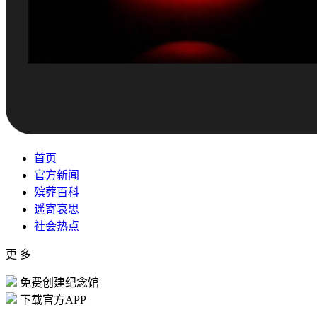
首页
官方新闻
殡葬百科
遥寄哀思
社会热点
更 多
免费创建纪念馆
下载官方APP