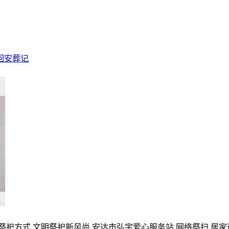
回安葬记
的祭祀方式,文明祭祀新风尚,安达市弘宇爱心服务站,网络祭扫,居