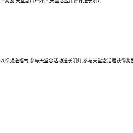
评奖励,天堂念用户好评,天堂念应用好评送长明灯
可以视频送福气,参与天堂念活动送长明灯,参与天堂念话题获得奖