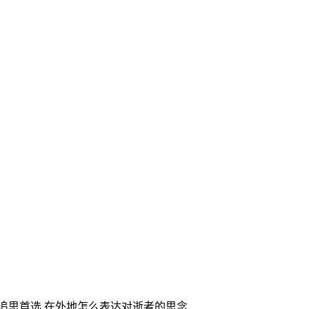
家追思首选,在外地怎么表达对逝者的思念