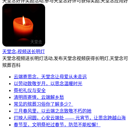
天堂念好评奖励活动,参与天堂念好评可获得奖励,天堂念应用好
天堂念-视频送长明灯
天堂念视频送长明灯活动,发布天堂念视频获得长明灯,天堂念
殡葬百科
云端寄思念，天堂念让母爱从未走远
以劳动致敬岁月，以思念温暖时光
祭祀礼仪与安全
清明雨寄情，云端解乡愁
常见的殡葬习俗你了解多少？
三月春风里，以云端之念致敬不朽的她
灯映人间圆，心安云端处 —— 元宵节，让思念跨越山海
春节至，文明祭祀过春节，防范不能松懈！