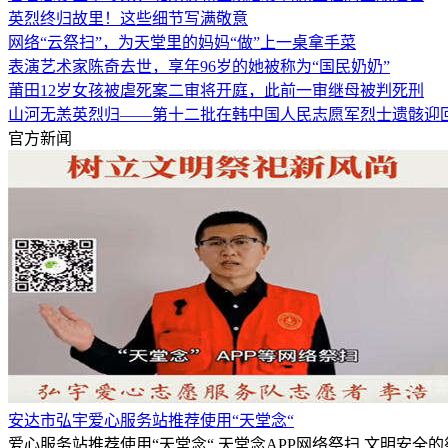
英烈终归故里！这些细节写满敬意
网络“云祭扫”，为天堂里的妈妈“做”上一桌拿手菜
表演艺术家陈奇去世，享年96岁的她被称为“国民奶奶”
莆田12岁女孩被虐死案二审将开庭，此前一审继母被判死刑
山河无恙英烈归——第十二批在韩中国人民志愿军烈士遗骸迎
官方新闻
安达市弘宇爱心服务站推荐使用“天堂念“
爱心服务站推荐使用“天堂念“,天堂念APP网络祭扫,文明安全