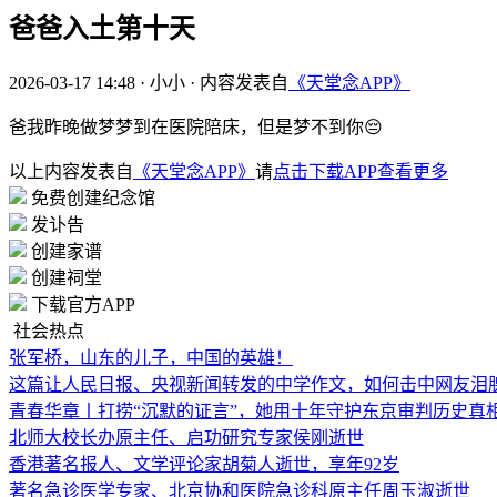
爸爸入土第十天
2026-03-17 14:48
·
小小
·
内容发表自
《天堂念APP》
爸我昨晚做梦梦到在医院陪床，但是梦不到你😔
以上内容发表自
《天堂念APP》
请
点击下载APP查看更多
免费创建纪念馆
发讣告
创建家谱
创建祠堂
下载官方APP
社会热点
张军桥，山东的儿子，中国的英雄！
这篇让人民日报、央视新闻转发的中学作文，如何击中网友泪
青春华章丨打捞“沉默的证言”，她用十年守护东京审判历史真
北师大校长办原主任、启功研究专家侯刚逝世
香港著名报人、文学评论家胡菊人逝世，享年92岁
著名急诊医学专家、北京协和医院急诊科原主任周玉淑逝世