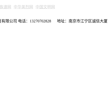
族谱网
中华英烈网
中国文明网
限公司 电话：13270702828 地址：南京市江宁区诚信大厦