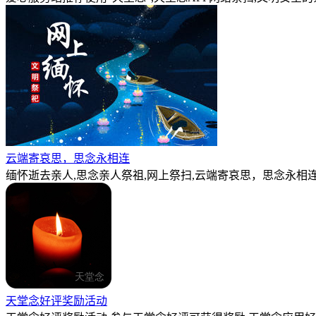
云端寄哀思，思念永相连
缅怀逝去亲人,思念亲人祭祖,网上祭扫,云端寄哀思，思念永相连
天堂念好评奖励活动