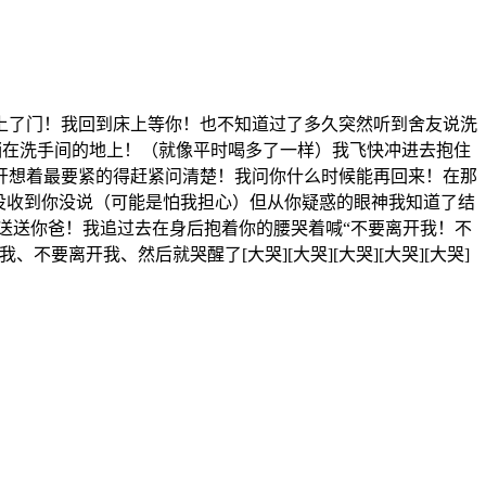
上了门！我回到床上等你！也不知道过了多久突然听到舍友说洗
躺在洗手间的地上！（就像平时喝多了一样）我飞快冲进去抱住
开想着最要紧的得赶紧问清楚！我问你什么时候能再回来！在那
收没收到你没说（可能是怕我担心）但从你疑惑的眼神我知道了结
送送你爸！我追过去在身后抱着你的腰哭着喊“不要离开我！不
离开我、然后就哭醒了[大哭][大哭][大哭][大哭][大哭]