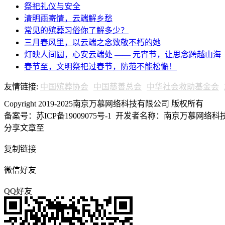
祭祀礼仪与安全
清明雨寄情，云端解乡愁
常见的殡葬习俗你了解多少？
三月春风里，以云端之念致敬不朽的她
灯映人间圆，心安云端处 —— 元宵节，让思念跨越山海
春节至，文明祭祀过春节，防范不能松懈！
友情链接:
中国殡葬协会
中国慈善总会
中华社会救助基金会
Copyright 2019-2025南京万慕网络科技有限公司 版权所有
备案号：苏ICP备19009075号-1
开发者名称：南京万慕网络科技有
分享文章至
复制链接
微信好友
QQ好友