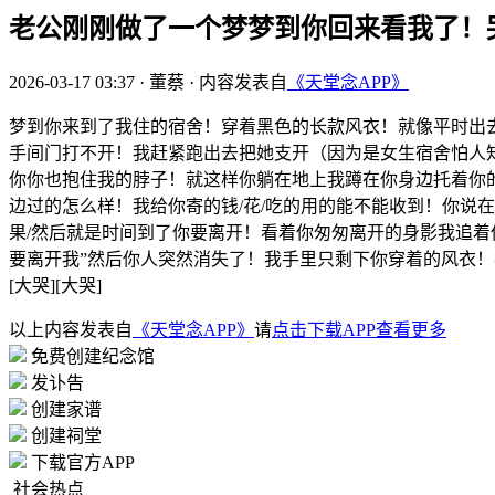
老公刚刚做了一个梦梦到你回来看我了！
2026-03-17 03:37
·
董蔡
·
内容发表自
《天堂念APP》
梦到你来到了我住的宿舍！穿着黑色的长款风衣！就像平时出
手间门打不开！我赶紧跑出去把她支开（因为是女生宿舍怕人
你你也抱住我的脖子！就这样你躺在地上我蹲在你身边托着你
边过的怎么样！我给你寄的钱/花/吃的用的能不能收到！你说
果/然后就是时间到了你要离开！看着你匆匆离开的身影我追
要离开我”然后你人突然消失了！我手里只剩下你穿着的风衣！我
[大哭][大哭]
以上内容发表自
《天堂念APP》
请
点击下载APP查看更多
免费创建纪念馆
发讣告
创建家谱
创建祠堂
下载官方APP
社会热点