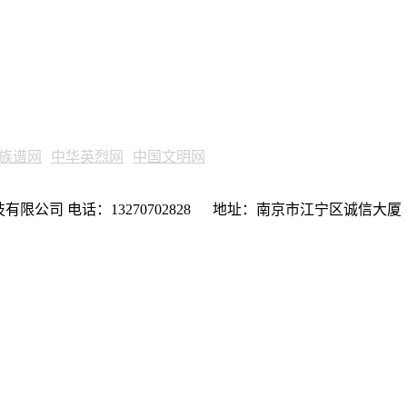
族谱网
中华英烈网
中国文明网
限公司 电话：13270702828 地址：南京市江宁区诚信大厦