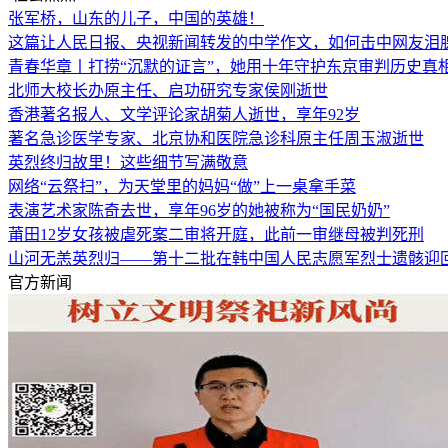
张军桥，山东的儿子，中国的英雄！
这篇让人民日报、央视新闻转发的中学作文，如何击中网友泪
青春华章丨打捞“沉默的证言”，她用十年守护东京审判历史真
北师大校长办原主任、启功研究专家侯刚逝世
香港著名报人、文学评论家胡菊人逝世，享年92岁
著名急诊医学专家、北京协和医院急诊科原主任周玉淑逝世
英烈终归故里！这些细节写满敬意
网络“云祭扫”，为天堂里的妈妈“做”上一桌拿手菜
表演艺术家陈奇去世，享年96岁的她被称为“国民奶奶”
莆田12岁女孩被虐死案二审将开庭，此前一审继母被判死刑
山河无恙英烈归——第十二批在韩中国人民志愿军烈士遗骸迎
官方新闻