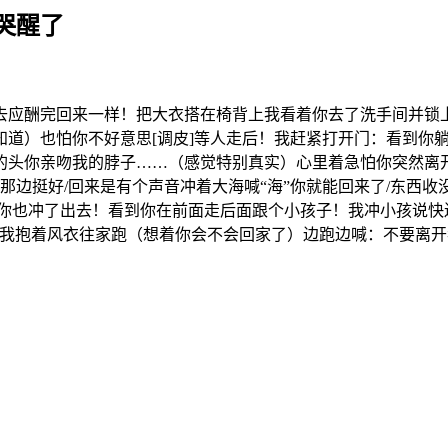
哭醒了
去应酬完回来一样！把大衣搭在椅背上我看着你去了洗手间并锁
知道）也怕你不好意思[调皮]等人走后！我赶紧打开门：看到你
的头你亲吻我的脖子……（感觉特别真实）心里着急怕你突然离
在那边挺好/回来是有个声音冲着大海喊“海”你就能回来了/东西
着你也冲了出去！看到你在前面走后面跟个小孩子！我冲小孩说快
抱着风衣往家跑（想着你会不会回家了）边跑边喊：不要离开我、不要