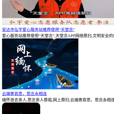
安达市弘宇爱心服务站推荐使用“天堂念“
爱心服务站推荐使用“天堂念“,天堂念APP网络祭扫,文明安全
云端寄哀思，思念永相连
缅怀逝去亲人,思念亲人祭祖,网上祭扫,云端寄哀思，思念永相连