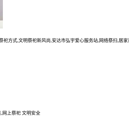
的祭祀方式,文明祭祀新风尚,安达市弘宇爱心服务站,网络祭扫,居
,网上祭祀 文明安全