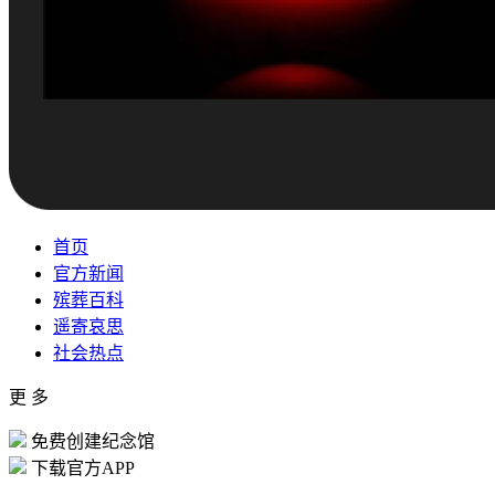
首页
官方新闻
殡葬百科
遥寄哀思
社会热点
更 多
免费创建纪念馆
下载官方APP