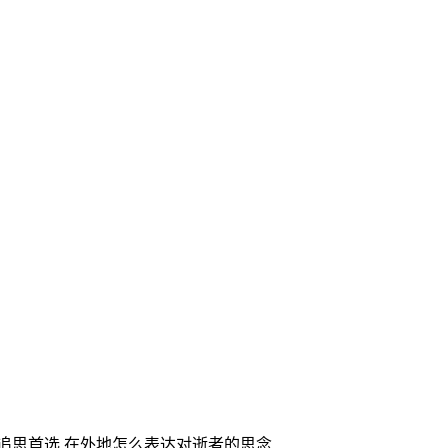
家追思首选,在外地怎么表达对逝者的思念