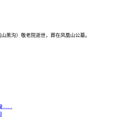
凤凰山黑沟）敬老院逝世，葬在凤凰山公墓。
腺……
相