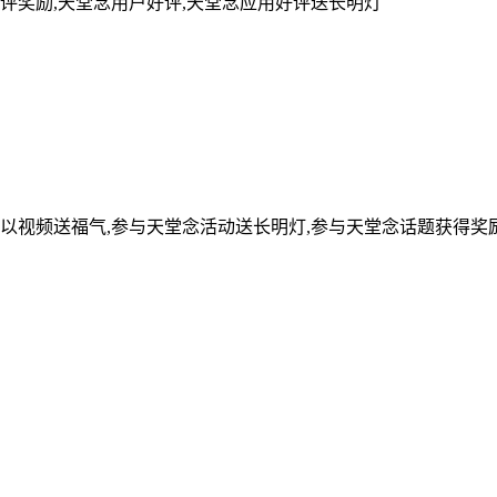
评奖励,天堂念用户好评,天堂念应用好评送长明灯
可以视频送福气,参与天堂念活动送长明灯,参与天堂念话题获得奖