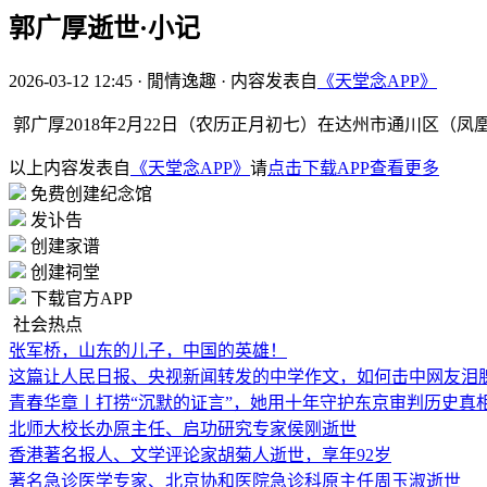
郭广厚逝世·小记
2026-03-12 12:45
·
閒情逸趣
·
内容发表自
《天堂念APP》
郭广厚2018年2月22日（农历正月初七）在达州市通川区（
以上内容发表自
《天堂念APP》
请
点击下载APP查看更多
免费创建纪念馆
发讣告
创建家谱
创建祠堂
下载官方APP
社会热点
张军桥，山东的儿子，中国的英雄！
这篇让人民日报、央视新闻转发的中学作文，如何击中网友泪
青春华章丨打捞“沉默的证言”，她用十年守护东京审判历史真
北师大校长办原主任、启功研究专家侯刚逝世
香港著名报人、文学评论家胡菊人逝世，享年92岁
著名急诊医学专家、北京协和医院急诊科原主任周玉淑逝世