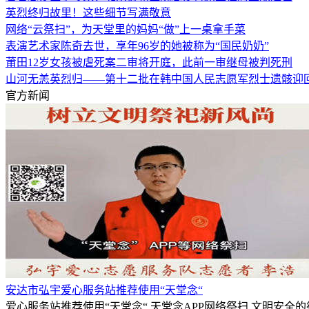
英烈终归故里！这些细节写满敬意
网络“云祭扫”，为天堂里的妈妈“做”上一桌拿手菜
表演艺术家陈奇去世，享年96岁的她被称为“国民奶奶”
莆田12岁女孩被虐死案二审将开庭，此前一审继母被判死刑
山河无恙英烈归——第十二批在韩中国人民志愿军烈士遗骸迎
官方新闻
安达市弘宇爱心服务站推荐使用“天堂念“
爱心服务站推荐使用“天堂念“,天堂念APP网络祭扫,文明安全