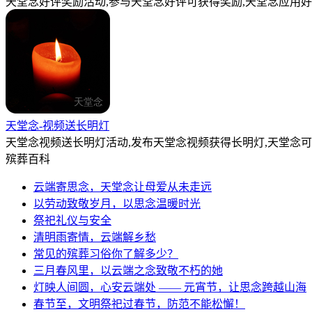
天堂念好评奖励活动,参与天堂念好评可获得奖励,天堂念应用好
天堂念-视频送长明灯
天堂念视频送长明灯活动,发布天堂念视频获得长明灯,天堂念
殡葬百科
云端寄思念，天堂念让母爱从未走远
以劳动致敬岁月，以思念温暖时光
祭祀礼仪与安全
清明雨寄情，云端解乡愁
常见的殡葬习俗你了解多少？
三月春风里，以云端之念致敬不朽的她
灯映人间圆，心安云端处 —— 元宵节，让思念跨越山海
春节至，文明祭祀过春节，防范不能松懈！