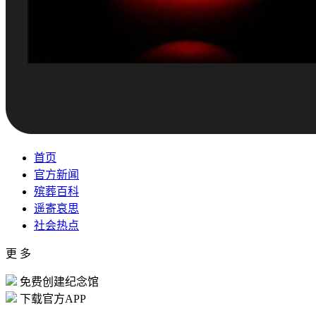
首页
官方新闻
殡葬百科
遥寄哀思
社会热点
更 多
免费创建纪念馆
下载官方APP