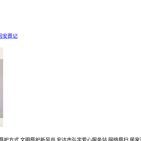
回安葬记
的祭祀方式,文明祭祀新风尚,安达市弘宇爱心服务站,网络祭扫,居