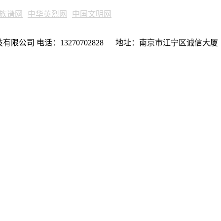
族谱网
中华英烈网
中国文明网
限公司 电话：13270702828 地址：南京市江宁区诚信大厦