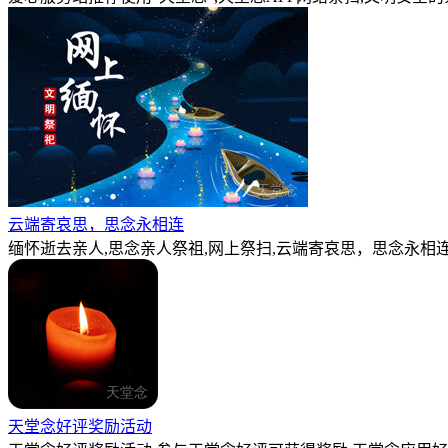
云端寄哀思，思念永相连
缅怀逝去亲人,思念亲人祭祖,网上祭扫,云端寄哀思，思念永相连
天堂念好评奖励活动