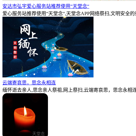
安达市弘宇爱心服务站推荐使用“天堂念“
爱心服务站推荐使用“天堂念“,天堂念APP网络祭扫,文明安全
云端寄哀思，思念永相连
缅怀逝去亲人,思念亲人祭祖,网上祭扫,云端寄哀思，思念永相连