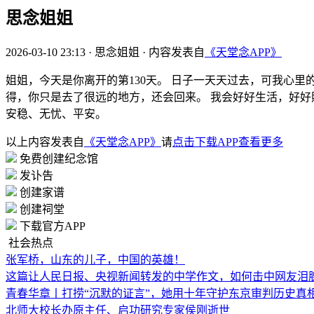
思念姐姐
2026-03-10 23:13
·
思念姐姐
·
内容发表自
《天堂念APP》
姐姐，今天是你离开的第130天。 日子一天天过去，可我心
得，你只是去了很远的地方，还会回来。 我会好好生活，好好
安稳、无忧、平安。
以上内容发表自
《天堂念APP》
请
点击下载APP查看更多
免费创建纪念馆
发讣告
创建家谱
创建祠堂
下载官方APP
社会热点
张军桥，山东的儿子，中国的英雄！
这篇让人民日报、央视新闻转发的中学作文，如何击中网友泪
青春华章丨打捞“沉默的证言”，她用十年守护东京审判历史真
北师大校长办原主任、启功研究专家侯刚逝世