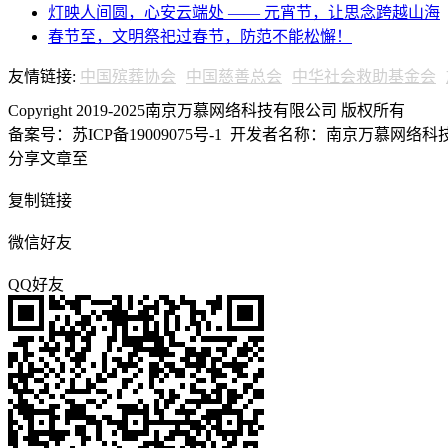
灯映人间圆，心安云端处 —— 元宵节，让思念跨越山海
春节至，文明祭祀过春节，防范不能松懈！
友情链接:
中国殡葬协会
中国慈善总会
中华社会救助基金会
Copyright 2019-2025南京万慕网络科技有限公司 版权所有
备案号：苏ICP备19009075号-1
开发者名称：南京万慕网络科技有
分享文章至
复制链接
微信好友
QQ好友