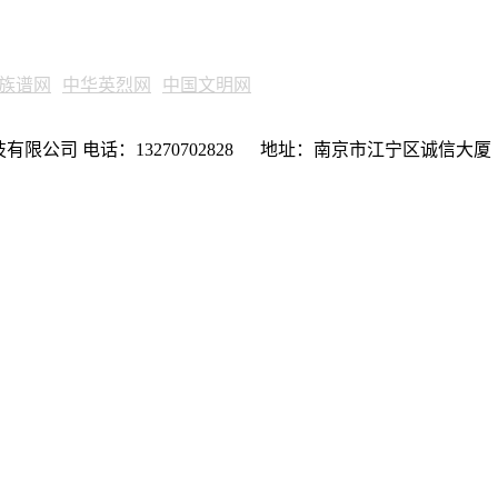
族谱网
中华英烈网
中国文明网
限公司 电话：13270702828 地址：南京市江宁区诚信大厦