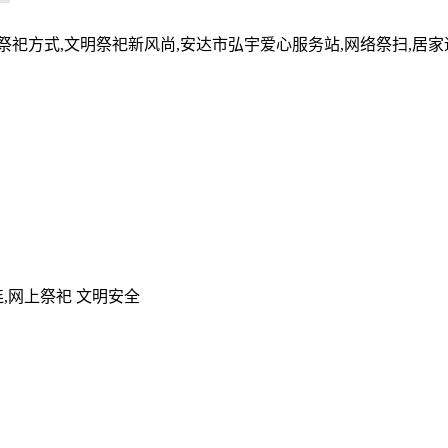
的祭祀方式,文明祭祀新风尚,安达市弘宇爱心服务站,网络祭扫,居
,网上祭祀 文明安全