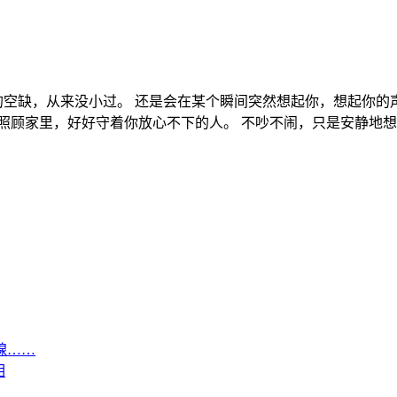
里的空缺，从来没小过。 还是会在某个瞬间突然想起你，想起你的
照顾家里，好好守着你放心不下的人。 不吵不闹，只是安静地想
腺……
相