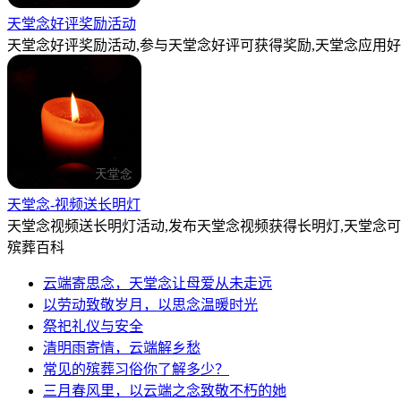
天堂念好评奖励活动
天堂念好评奖励活动,参与天堂念好评可获得奖励,天堂念应用好
天堂念-视频送长明灯
天堂念视频送长明灯活动,发布天堂念视频获得长明灯,天堂念
殡葬百科
云端寄思念，天堂念让母爱从未走远
以劳动致敬岁月，以思念温暖时光
祭祀礼仪与安全
清明雨寄情，云端解乡愁
常见的殡葬习俗你了解多少？
三月春风里，以云端之念致敬不朽的她