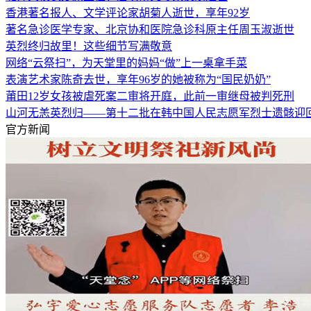
香港著名报人、文学评论家胡菊人逝世，享年92岁
著名急诊医学专家、北京协和医院急诊科原主任周玉淑逝世
英烈终归故里！这些细节写满敬意
网络“云祭扫”，为天堂里的妈妈“做”上一桌拿手菜
表演艺术家陈奇去世，享年96岁的她被称为“国民奶奶”
莆田12岁女孩被虐死案二审将开庭，此前一审继母被判死刑
山河无恙英烈归——第十二批在韩中国人民志愿军烈士遗骸迎
官方新闻