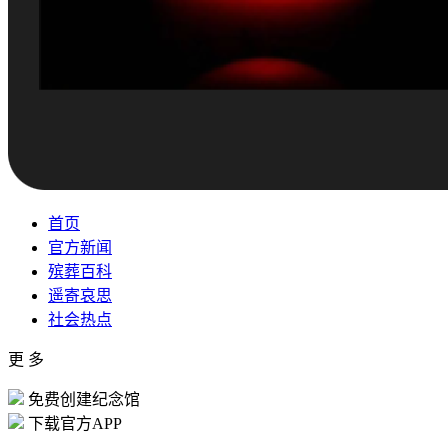
首页
官方新闻
殡葬百科
遥寄哀思
社会热点
更 多
免费创建纪念馆
下载官方APP