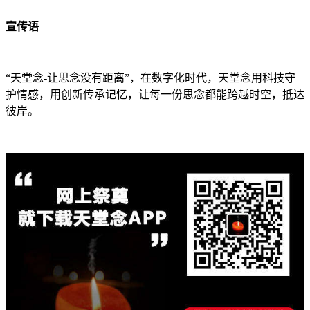
宣传语
“天堂念-让思念没有距离”，在数字化时代，天堂念用科技守
护情感，用创新传承记忆，让每一份思念都能跨越时空，抵达
彼岸。