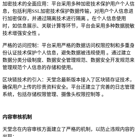
加密技术的全面应用：平台采用多种加密技术保护用户个人信
息，包括利用SSL加密技术保护数据传输，对用户个人信息进
行加密保存，并通过隔离技术进行隔离 。在个人信息使用
时，如信息展示、关联计算等环节，平台会采用多种数据脱敏
技术增强安全性 。
严格的访问控制：平台采用严格的数据访问权限控制和多重身
份认证技术保护个人信息，避免数据被违规使用 。通过建立
数据分类分级制度、数据安全管理规范、数据安全开发规范来
管理规范个人信息的存储和使用。
区块链技术的引入：天堂念最新版本接入了区块链存证技术，
确保用户上传的珍贵资料安全。平台还建立了完善的日志管理
系统，包括存储权限管理、摄像头权限控制等 。
内容审核机制
天堂念在内容审核方面建立了严格的机制，以防止违规内容的
出现：