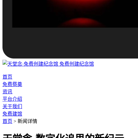
免费创建纪念馆
首页
免费祭奠
资讯
平台介绍
关于我们
免费建馆
首页
>
新闻详情