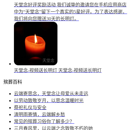
天堂念好评奖励活动
我们诚挚的邀请您在手机应用商店
中为“天堂念”留下一个真实的5星好评。为了表达感谢，
我们将向您赠送30天的长明灯。
天堂念-视频送长明灯
天堂念-视频送长明灯
殡葬百科
云端寄思念，天堂念让母爱从未走远
以劳动致敬岁月，以思念温暖时光
祭祀礼仪与安全
清明雨寄情，云端解乡愁
常见的殡葬习俗你了解多少？
三月春风里，以云端之念致敬不朽的她