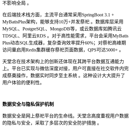
不影响全局 。
在后端技术栈方面，主流平台通常采用SpringBoot 3.1 +
MyBatisPlus架构，能够支持10万+并发祭祀 。数据库层采用
MySQL、PostgreSQL、MongoDB等，或云数据库如腾讯云
TDSQL、阿里云RDS 。对于高性能需求，平台会采用MyBatis
Plus动态SQL生成器，复杂查询效率提升60%；对祭祀高峰期
访问量启用Redis集群缓存祭祀页面数据，QPS可达5000+ 。
天堂念在技术架构上的创新还体现在其跨平台数据互通能力
上。平台已实现与微信深度对接，用户可直接在社交软件内完
成祭奠操作，数据实时同步至主系统 。这种设计大大提升了
用户体验的便利性。
数据安全与隐私保护机制
数据安全是网上祭祀平台的生命线。天堂念高度重视用户数据
的隐私与安全，采取了多层次的安全防护措施 。