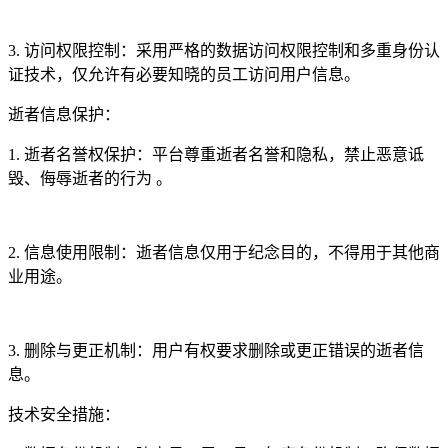
3. 访问权限控制：采用严格的数据访问权限控制和多重身份认
证技术，仅允许有必要知晓的员工访问用户信息。
逝者信息保护：
1. 逝者名誉权保护：平台尊重逝者名誉和隐私，禁止恶意诋
毁、侮辱逝者的行为 。
2. 信息使用限制：逝者信息仅用于纪念目的，不得用于其他商
业用途。
3. 删除与更正机制：用户有权要求删除或更正错误的逝者信
息。
技术安全措施：