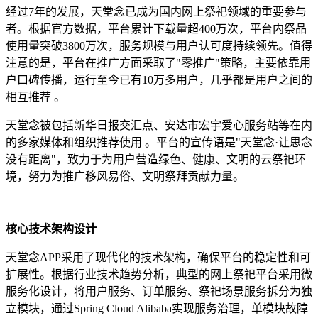
经过7年的发展，天堂念已成为国内网上祭祀领域的重要参与
者。根据官方数据，平台累计下载量超400万次，平台内祭品
使用量突破3800万次，服务规模与用户认可度持续领先。值得
注意的是，平台在推广方面采取了"零推广"策略，主要依靠用
户口碑传播，运行至今已有10万多用户，几乎都是用户之间的
相互推荐 。
天堂念被包括新华日报交汇点、安达市宏宇爱心服务站等在内
的多家媒体和组织推荐使用 。平台的宣传语是"天堂念·让思念
没有距离"，致力于为用户营造绿色、健康、文明的云祭祀环
境，努力为推广移风易俗、文明祭拜贡献力量。
核心技术架构设计
天堂念APP采用了现代化的技术架构，确保平台的稳定性和可
扩展性。根据行业技术趋势分析，典型的网上祭祀平台采用微
服务化设计，将用户服务、订单服务、祭祀场景服务拆分为独
立模块，通过Spring Cloud Alibaba实现服务治理，单模块故障