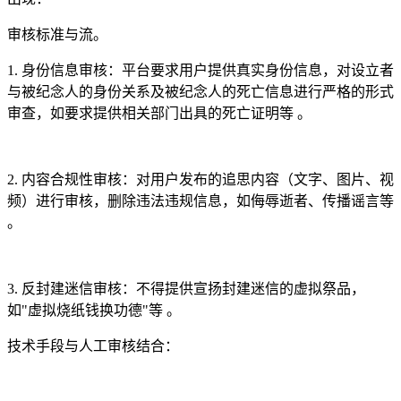
审核标准与流。
1. 身份信息审核：平台要求用户提供真实身份信息，对设立者
与被纪念人的身份关系及被纪念人的死亡信息进行严格的形式
审查，如要求提供相关部门出具的死亡证明等 。
2. 内容合规性审核：对用户发布的追思内容（文字、图片、视
频）进行审核，删除违法违规信息，如侮辱逝者、传播谣言等
。
3. 反封建迷信审核：不得提供宣扬封建迷信的虚拟祭品，
如"虚拟烧纸钱换功德"等 。
技术手段与人工审核结合：