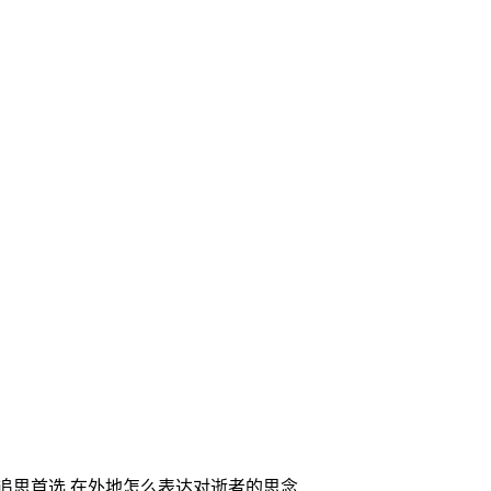
家追思首选,在外地怎么表达对逝者的思念