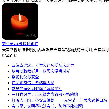
天堂念好评奖励活动,参与天堂念好评可获得奖励,天堂念应用好
天堂念-视频送长明灯
天堂念视频送长明灯活动,发布天堂念视频获得长明灯,天堂念
殡葬百科
云端寄思念，天堂念让母爱从未走远
以劳动致敬岁月，以思念温暖时光
祭祀礼仪与安全
清明雨寄情，云端解乡愁
常见的殡葬习俗你了解多少？
三月春风里，以云端之念致敬不朽的她
灯映人间圆，心安云端处 —— 元宵节，让思念跨越山海
春节至，文明祭祀过春节，防范不能松懈！