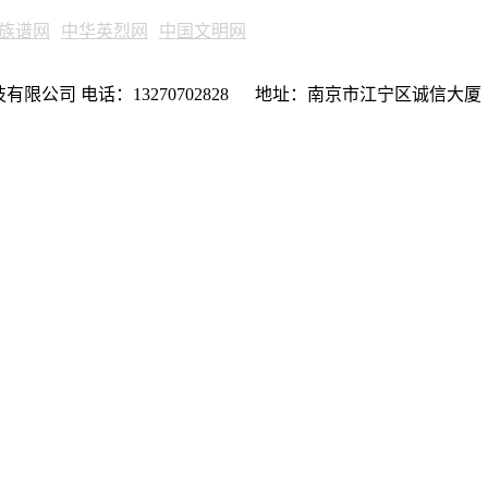
族谱网
中华英烈网
中国文明网
限公司 电话：13270702828 地址：南京市江宁区诚信大厦