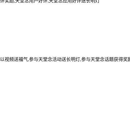
评奖励,天堂念用户好评,天堂念应用好评送长明灯
可以视频送福气,参与天堂念活动送长明灯,参与天堂念话题获得奖