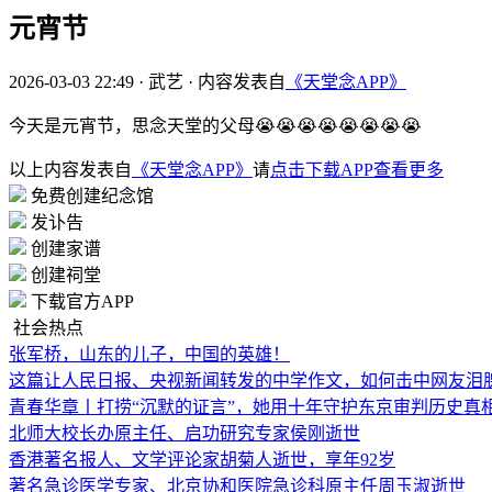
元宵节
2026-03-03 22:49
·
武艺
·
内容发表自
《天堂念APP》
今天是元宵节，思念天堂的父母😭😭😭😭😭😭😭😭
以上内容发表自
《天堂念APP》
请
点击下载APP查看更多
免费创建纪念馆
发讣告
创建家谱
创建祠堂
下载官方APP
社会热点
张军桥，山东的儿子，中国的英雄！
这篇让人民日报、央视新闻转发的中学作文，如何击中网友泪
青春华章丨打捞“沉默的证言”，她用十年守护东京审判历史真
北师大校长办原主任、启功研究专家侯刚逝世
香港著名报人、文学评论家胡菊人逝世，享年92岁
著名急诊医学专家、北京协和医院急诊科原主任周玉淑逝世