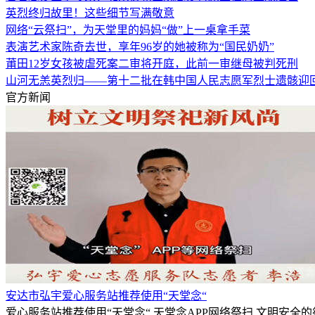
英烈终归故里！这些细节写满敬意
网络“云祭扫”，为天堂里的妈妈“做”上一桌拿手菜
表演艺术家陈奇去世，享年96岁的她被称为“国民奶奶”
莆田12岁女孩被虐死案二审将开庭，此前一审继母被判死刑
山河无恙英烈归——第十二批在韩中国人民志愿军烈士遗骸迎
官方新闻
安达市弘宇爱心服务站推荐使用“天堂念“
爱心服务站推荐使用“天堂念“,天堂念APP网络祭扫,文明安全