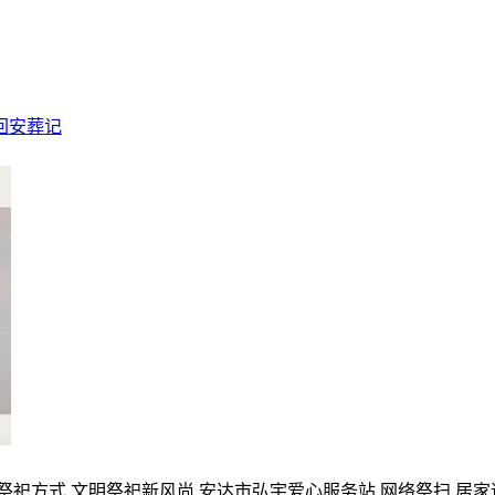
回安葬记
的祭祀方式,文明祭祀新风尚,安达市弘宇爱心服务站,网络祭扫,居