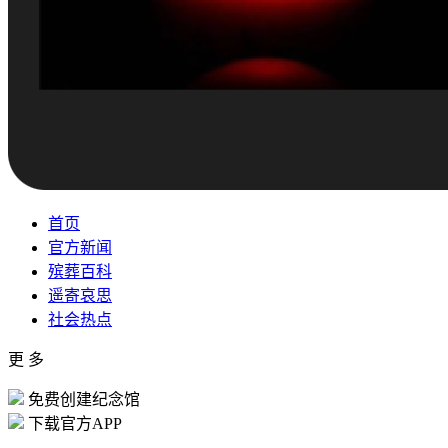
首页
官方新闻
殡葬百科
遥寄哀思
社会热点
更 多
免费创建纪念馆
下载官方APP