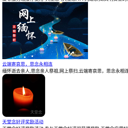
云端寄哀思，思念永相连
缅怀逝去亲人,思念亲人祭祖,网上祭扫,云端寄哀思，思念永相连
天堂念好评奖励活动