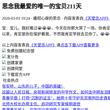
思念我最爱的唯一的宝贝211天
2026-03-03 19:24
·
痛彻心扉的思念
·
内容发表自
《天堂念APP
宝：宝儿，我好难过😭😭😭，今天在你那大哭了一场，你肯
以来，肯定是你在保护着我，不然我肯定早就去见你了。😭😭😭😭
以上内容发表自
《天堂念APP》
请
点击下载APP查看更多
免费创建纪念馆
发讣告
创建家谱
创建祠堂
下载官方APP
社会热点
张军桥，山东的儿子，中国的英雄！
这篇让人民日报、央视新闻转发的中学作文，如何击中网友泪
青春华章丨打捞“沉默的证言”，她用十年守护东京审判历史真
北师大校长办原主任、启功研究专家侯刚逝世
香港著名报人、文学评论家胡菊人逝世，享年92岁