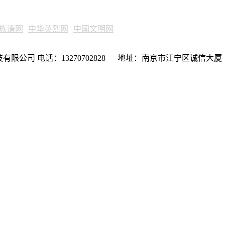
族谱网
中华英烈网
中国文明网
限公司 电话：13270702828 地址：南京市江宁区诚信大厦