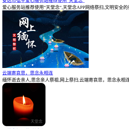
安达市弘宇爱心服务站推荐使用“天堂念“
爱心服务站推荐使用“天堂念“,天堂念APP网络祭扫,文明安全
云端寄哀思，思念永相连
缅怀逝去亲人,思念亲人祭祖,网上祭扫,云端寄哀思，思念永相连