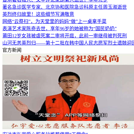
著名急诊医学专家、北京协和医院急诊科原主任周玉淑逝世
英烈终归故里！这些细节写满敬意
网络“云祭扫”，为天堂里的妈妈“做”上一桌拿手菜
表演艺术家陈奇去世，享年96岁的她被称为“国民奶奶”
莆田12岁女孩被虐死案二审将开庭，此前一审继母被判死刑
山河无恙英烈归——第十二批在韩中国人民志愿军烈士遗骸迎
官方新闻