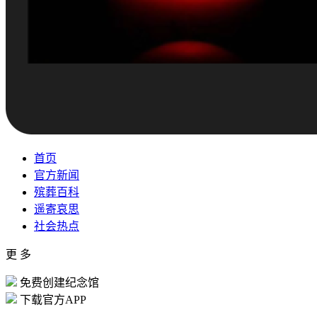
首页
官方新闻
殡葬百科
遥寄哀思
社会热点
更 多
免费创建纪念馆
下载官方APP