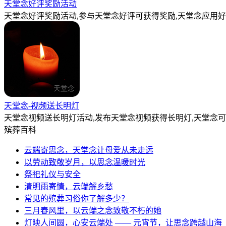
天堂念好评奖励活动
天堂念好评奖励活动,参与天堂念好评可获得奖励,天堂念应用好
天堂念-视频送长明灯
天堂念视频送长明灯活动,发布天堂念视频获得长明灯,天堂念
殡葬百科
云端寄思念，天堂念让母爱从未走远
以劳动致敬岁月，以思念温暖时光
祭祀礼仪与安全
清明雨寄情，云端解乡愁
常见的殡葬习俗你了解多少？
三月春风里，以云端之念致敬不朽的她
灯映人间圆，心安云端处 —— 元宵节，让思念跨越山海