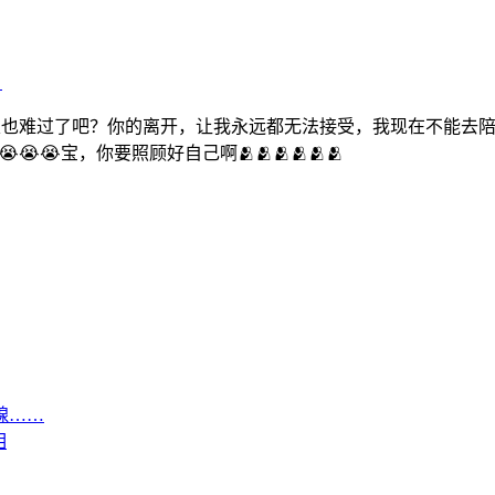
》
定也难过了吧？你的离开，让我永远都无法接受，我现在不能去陪
😭宝，你要照顾好自己啊🫂🫂🫂🫂🫂🫂
腺……
相