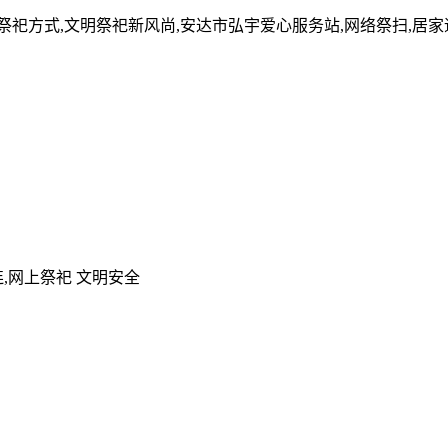
的祭祀方式,文明祭祀新风尚,安达市弘宇爱心服务站,网络祭扫,居
,网上祭祀 文明安全