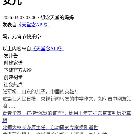
女儿
2026-03-03 03:06
·
想念天堂的妈妈
发表自
《天堂念APP》
妈，元宵节快乐🙂
以上内容来自
《天堂念APP》
发讣告
创建家谱
下载官方APP
创建祠堂
社会热点
张军桥，山东的儿子，中国的英雄！
这篇让人民日报、央视新闻转发的中学作文，如何击中网友泪
腺……
青春华章丨打捞“沉默的证言”，她用十年守护东京审判历史真
相
北师大校长办原主任、启功研究专家侯刚逝世