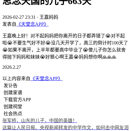
思念天国的儿子663天
2026-02-27 23:31
·
王嘉妈妈
发表自
《天堂念APP》
王嘉晚上好！对不起妈妈把你离开的日子都弄错了😭对不起
啦😭不要生气好不好😭没几天开学了，高三的倒计时100天了
😭如果不离开，上半年都要高中毕业了😭傻儿子你怎么就舍
得抛下妈妈和妹妹😭好狠心啊王嘉😭妈妈想你啊🙏🙏🙏
2026.2.27
以上内容来自
《天堂念APP》
发讣告
创建家谱
下载官方APP
创建祠堂
社会热点
张军桥，山东的儿子，中国的英雄！
这篇让人民日报、央视新闻转发的中学作文，如何击中网友泪