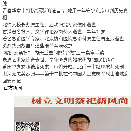
腺……
青春华章丨打捞“沉默的证言”，她用十年守护东京审判历史真
相
北师大校长办原主任、启功研究专家侯刚逝世
香港著名报人、文学评论家胡菊人逝世，享年92岁
著名急诊医学专家、北京协和医院急诊科原主任周玉淑逝世
英烈终归故里！这些细节写满敬意
网络“云祭扫”，为天堂里的妈妈“做”上一桌拿手菜
表演艺术家陈奇去世，享年96岁的她被称为“国民奶奶”
莆田12岁女孩被虐死案二审将开庭，此前一审继母被判死刑
山河无恙英烈归——第十二批在韩中国人民志愿军烈士遗骸迎
回安葬记
官方新闻