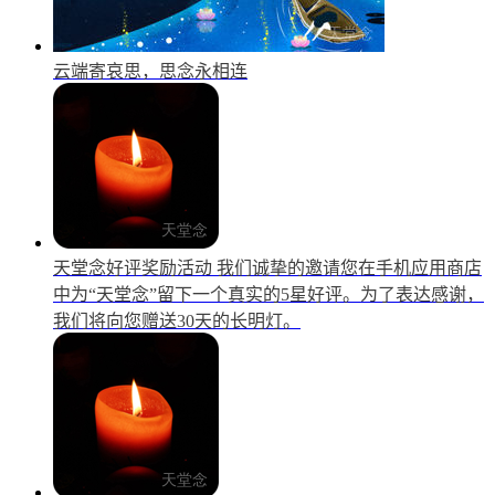
云端寄哀思，思念永相连
天堂念好评奖励活动
我们诚挚的邀请您在手机应用商店
中为“天堂念”留下一个真实的5星好评。为了表达感谢，
我们将向您赠送30天的长明灯。