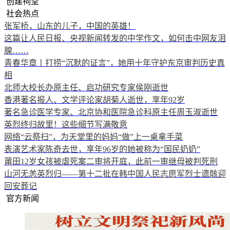
创建祠堂
社会热点
张军桥，山东的儿子，中国的英雄！
这篇让人民日报、央视新闻转发的中学作文，如何击中网友泪
腺……
青春华章丨打捞“沉默的证言”，她用十年守护东京审判历史真
相
北师大校长办原主任、启功研究专家侯刚逝世
香港著名报人、文学评论家胡菊人逝世，享年92岁
著名急诊医学专家、北京协和医院急诊科原主任周玉淑逝世
英烈终归故里！这些细节写满敬意
网络“云祭扫”，为天堂里的妈妈“做”上一桌拿手菜
表演艺术家陈奇去世，享年96岁的她被称为“国民奶奶”
莆田12岁女孩被虐死案二审将开庭，此前一审继母被判死刑
山河无恙英烈归——第十二批在韩中国人民志愿军烈士遗骸迎
回安葬记
官方新闻