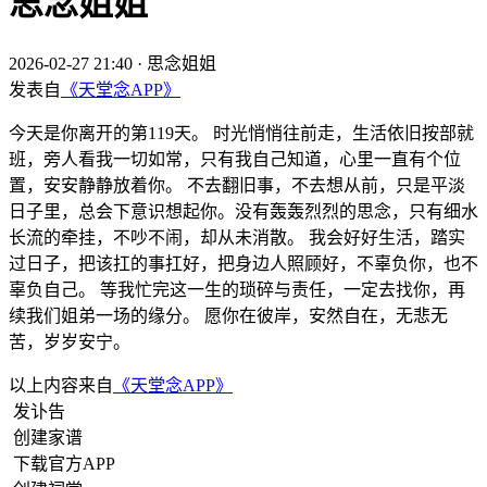
思念姐姐
2026-02-27 21:40
·
思念姐姐
发表自
《天堂念APP》
今天是你离开的第119天。 时光悄悄往前走，生活依旧按部就
班，旁人看我一切如常，只有我自己知道，心里一直有个位
置，安安静静放着你。 不去翻旧事，不去想从前，只是平淡
日子里，总会下意识想起你。没有轰轰烈烈的思念，只有细水
长流的牵挂，不吵不闹，却从未消散。 我会好好生活，踏实
过日子，把该扛的事扛好，把身边人照顾好，不辜负你，也不
辜负自己。 等我忙完这一生的琐碎与责任，一定去找你，再
续我们姐弟一场的缘分。 愿你在彼岸，安然自在，无悲无
苦，岁岁安宁。
以上内容来自
《天堂念APP》
发讣告
创建家谱
下载官方APP