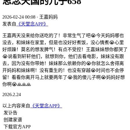
思念天国的儿子658
2026-02-24 00:08
·
王嘉妈妈
发表自
《天堂念APP》
王嘉两天没来给你送吃的了！非常生气了吧😭今天妈妈哪也
没去，和妹妹在家里，但是也没好好煮饭，没心情煮😭心里
好烦躁！莫名的想发脾气！有点不受控！王嘉妹妹想你都哭了
😭说看到轩轩他们，就想到你，他们去看电影，妹妹没有跟
去，因为没有你带她！妹妹那么依赖你的😭你就怎么舍得离
开妈妈和妹妹啊！没有重生的！也没有穿越😭时间也不会停
留！看看你离开马上就要两年了😭我的傻儿子啊😭妈妈好想
你啊😭🙏🙏🙏
2026.2.24
以上内容来自
《天堂念APP》
发讣告
创建家谱
下载官方APP