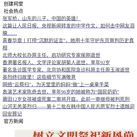
创建祠堂
社会热点
张军桥，山东的儿子，中国的英雄！
这篇让人民日报、央视新闻转发的中学作文，如何击中网友泪
腺……
青春华章丨打捞“沉默的证言”，她用十年守护东京审判历史真
相
北师大校长办原主任、启功研究专家侯刚逝世
香港著名报人、文学评论家胡菊人逝世，享年92岁
著名急诊医学专家、北京协和医院急诊科原主任周玉淑逝世
英烈终归故里！这些细节写满敬意
网络“云祭扫”，为天堂里的妈妈“做”上一桌拿手菜
表演艺术家陈奇去世，享年96岁的她被称为“国民奶奶”
莆田12岁女孩被虐死案二审将开庭，此前一审继母被判死刑
山河无恙英烈归——第十二批在韩中国人民志愿军烈士遗骸迎
回安葬记
官方新闻