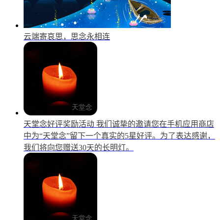
云端寄哀思，思念永相连
天堂念好评奖励活动
我们诚挚的邀请您在手机应用商店
中为“天堂念”留下一个真实的5星好评。为了表达感谢，
我们将向您赠送30天的长明灯。