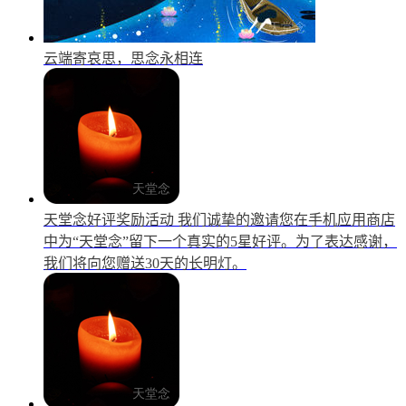
云端寄哀思，思念永相连
天堂念好评奖励活动
我们诚挚的邀请您在手机应用商店
中为“天堂念”留下一个真实的5星好评。为了表达感谢，
我们将向您赠送30天的长明灯。