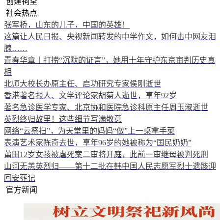
创建祠堂
社会热点
张军桥，山东的儿子，中国的英雄！
这篇让人民日报、央视新闻转发的中学作文，如何击中网友泪
腺……
青春华章丨打捞“沉默的证言”，她用十年守护东京审判历史真
相
北师大校长办原主任、启功研究专家侯刚逝世
香港著名报人、文学评论家胡菊人逝世，享年92岁
著名急诊医学专家、北京协和医院急诊科原主任周玉淑逝世
英烈终归故里！这些细节写满敬意
网络“云祭扫”，为天堂里的妈妈“做”上一桌拿手菜
表演艺术家陈奇去世，享年96岁的她被称为“国民奶奶”
莆田12岁女孩被虐死案二审将开庭，此前一审继母被判死刑
山河无恙英烈归——第十二批在韩中国人民志愿军烈士遗骸迎
回安葬记
官方新闻