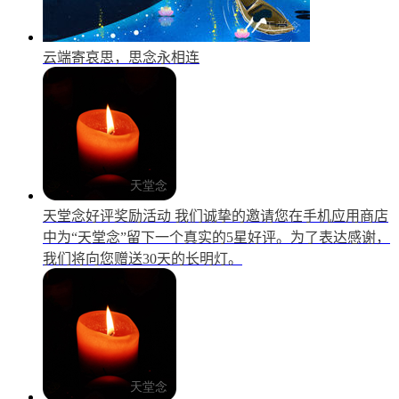
云端寄哀思，思念永相连
天堂念好评奖励活动
我们诚挚的邀请您在手机应用商店
中为“天堂念”留下一个真实的5星好评。为了表达感谢，
我们将向您赠送30天的长明灯。