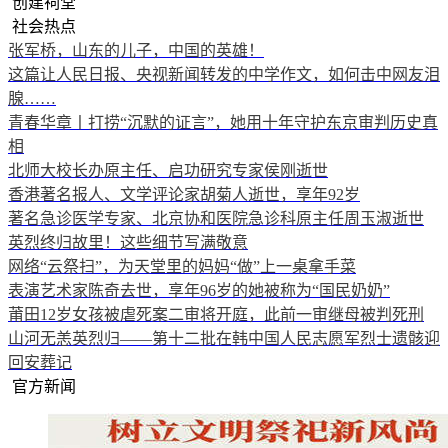
创建祠堂
社会热点
张军桥，山东的儿子，中国的英雄！
这篇让人民日报、央视新闻转发的中学作文，如何击中网友泪
腺……
青春华章丨打捞“沉默的证言”，她用十年守护东京审判历史真
相
北师大校长办原主任、启功研究专家侯刚逝世
香港著名报人、文学评论家胡菊人逝世，享年92岁
著名急诊医学专家、北京协和医院急诊科原主任周玉淑逝世
英烈终归故里！这些细节写满敬意
网络“云祭扫”，为天堂里的妈妈“做”上一桌拿手菜
表演艺术家陈奇去世，享年96岁的她被称为“国民奶奶”
莆田12岁女孩被虐死案二审将开庭，此前一审继母被判死刑
山河无恙英烈归——第十二批在韩中国人民志愿军烈士遗骸迎
回安葬记
官方新闻