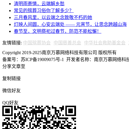
清明雨寄情，云端解乡愁
常见的殡葬习俗你了解多少？
三月春风里，以云端之念致敬不朽的她
灯映人间圆，心安云端处 —— 元宵节，让思念跨越山海
春节至，文明祭祀过春节，防范不能松懈！
友情链接:
中国殡葬协会
中国慈善总会
中华社会救助基金会
Copyright 2019-2025南京万慕网络科技有限公司 版权所有
备案号：苏ICP备19009075号-1
开发者名称：南京万慕网络科技有
分享文章至
复制链接
微信好友
QQ好友