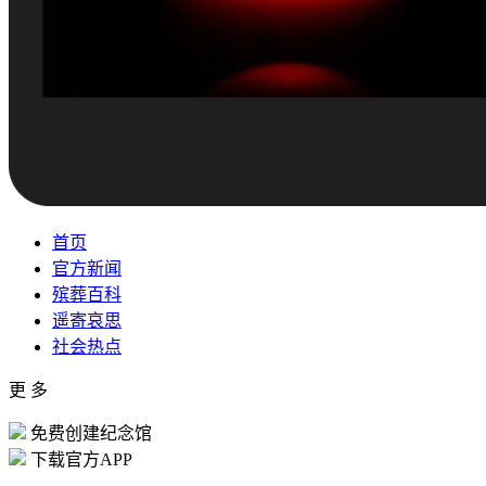
首页
官方新闻
殡葬百科
遥寄哀思
社会热点
更 多
免费创建纪念馆
下载官方APP