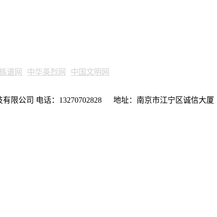
族谱网
中华英烈网
中国文明网
限公司 电话：13270702828 地址：南京市江宁区诚信大厦