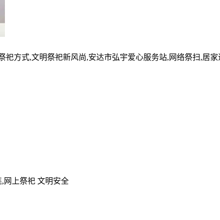
的祭祀方式,文明祭祀新风尚,安达市弘宇爱心服务站,网络祭扫,居
,网上祭祀 文明安全