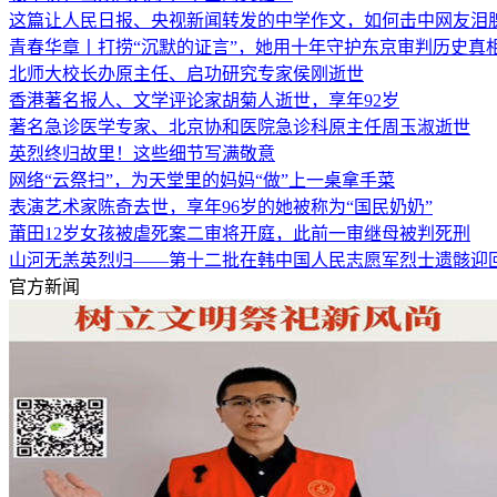
这篇让人民日报、央视新闻转发的中学作文，如何击中网友泪
青春华章丨打捞“沉默的证言”，她用十年守护东京审判历史真
北师大校长办原主任、启功研究专家侯刚逝世
香港著名报人、文学评论家胡菊人逝世，享年92岁
著名急诊医学专家、北京协和医院急诊科原主任周玉淑逝世
英烈终归故里！这些细节写满敬意
网络“云祭扫”，为天堂里的妈妈“做”上一桌拿手菜
表演艺术家陈奇去世，享年96岁的她被称为“国民奶奶”
莆田12岁女孩被虐死案二审将开庭，此前一审继母被判死刑
山河无恙英烈归——第十二批在韩中国人民志愿军烈士遗骸迎
官方新闻