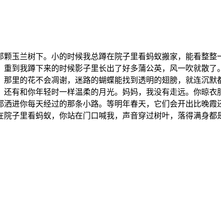
那颗玉兰树下。小的时候我总蹲在院子里看蚂蚁搬家，能看整整
，重到我蹲下来的时候影子里长出了好多蒲公英，风一吹就散了
，那里的花不会凋谢，迷路的蝴蝶能找到透明的翅膀，就连沉默
，还有和你年轻时一样温柔的月光。妈妈，我没有走远。你晾衣
都洒进你每天经过的那条小路。等明年春天，它们会开出比晚霞
在院子里看蚂蚁，你站在门口喊我，声音穿过树叶，落得满身都