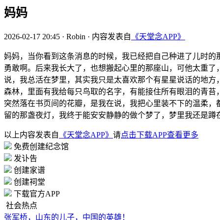
妈妈
2026-02-17 20:45
·
Robin
·
内容发表自
《天堂念APP》
妈妈，当你看到这条消息的时候，我已经把自己种进了儿时的
勇敢啊。后来我长大了，也想搬起心里的那座山，可他太重了
说，我总活在梦里，其实我只是太喜欢那个有星星说话的地方
森林，里面有我给每只鸟取的名字，有能接住所有眼泪的青苔
突然落在书页间的花瓣，是我在说，我把心里装不下的温柔，
留的那盏夜灯，我终于能安安静静的做个梦了，梦里我还是蹲
以上内容发表自
《天堂念APP》
请
点击下载APP查看更多
免费创建纪念馆
发讣告
创建家谱
创建祠堂
下载官方APP
社会热点
张军桥，山东的儿子，中国的英雄！