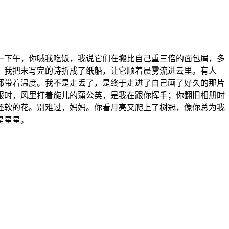
一下午，你喊我吃饭，我说它们在搬比自己重三倍的面包屑，多
。我把未写完的诗折成了纸船，让它顺着晨雾流进云里。有人
都带着温度。我不是走丢了，是终于走进了自己画了好久的那片
服时，风里打着旋儿的蒲公英，是我在跟你挥手；你翻旧相册时
还软的花。别难过，妈妈。你看月亮又爬上了树冠，像你总为我
是星星。