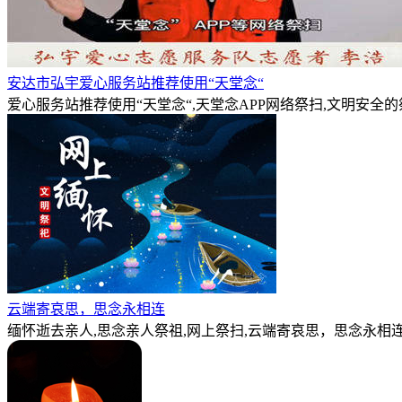
安达市弘宇爱心服务站推荐使用“天堂念“
爱心服务站推荐使用“天堂念“,天堂念APP网络祭扫,文明安全
云端寄哀思，思念永相连
缅怀逝去亲人,思念亲人祭祖,网上祭扫,云端寄哀思，思念永相连