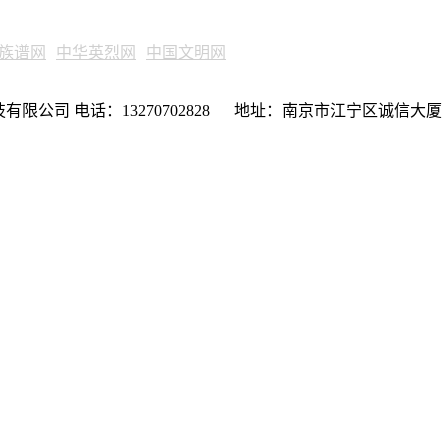
族谱网
中华英烈网
中国文明网
限公司 电话：13270702828 地址：南京市江宁区诚信大厦