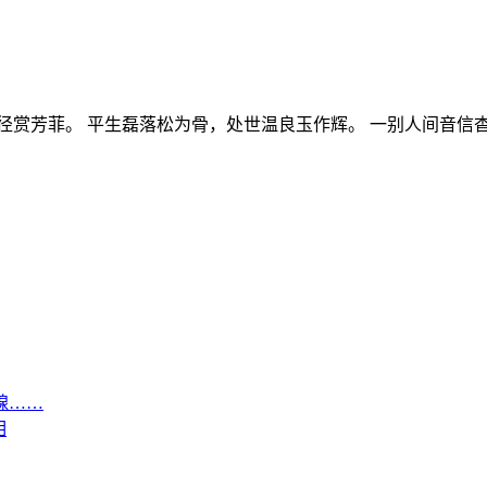
径赏芳菲。 平生磊落松为骨，处世温良玉作辉。 一别人间音信杳
腺……
相