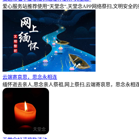
爱心服务站推荐使用“天堂念“,天堂念APP网络祭扫,文明安全
云端寄哀思，思念永相连
缅怀逝去亲人,思念亲人祭祖,网上祭扫,云端寄哀思，思念永相连