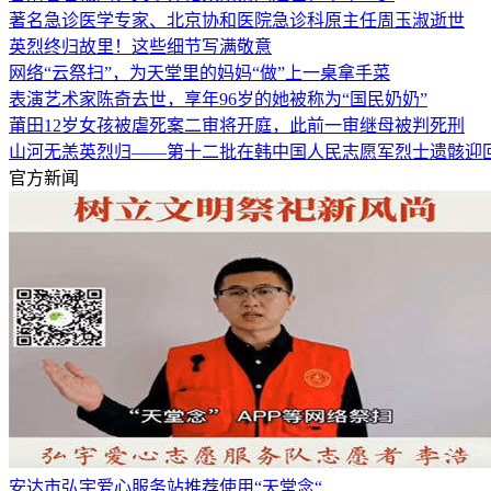
著名急诊医学专家、北京协和医院急诊科原主任周玉淑逝世
英烈终归故里！这些细节写满敬意
网络“云祭扫”，为天堂里的妈妈“做”上一桌拿手菜
表演艺术家陈奇去世，享年96岁的她被称为“国民奶奶”
莆田12岁女孩被虐死案二审将开庭，此前一审继母被判死刑
山河无恙英烈归——第十二批在韩中国人民志愿军烈士遗骸迎
官方新闻
安达市弘宇爱心服务站推荐使用“天堂念“