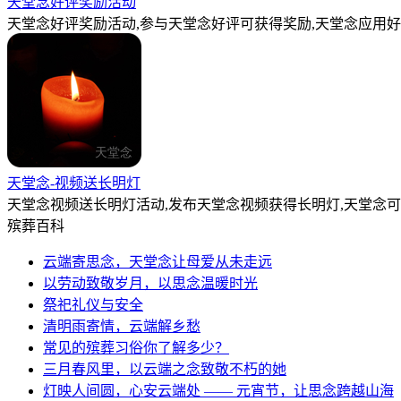
天堂念好评奖励活动
天堂念好评奖励活动,参与天堂念好评可获得奖励,天堂念应用好
天堂念-视频送长明灯
天堂念视频送长明灯活动,发布天堂念视频获得长明灯,天堂念
殡葬百科
云端寄思念，天堂念让母爱从未走远
以劳动致敬岁月，以思念温暖时光
祭祀礼仪与安全
清明雨寄情，云端解乡愁
常见的殡葬习俗你了解多少？
三月春风里，以云端之念致敬不朽的她
灯映人间圆，心安云端处 —— 元宵节，让思念跨越山海