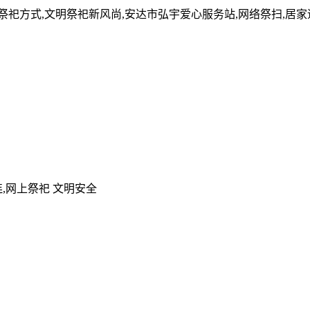
的祭祀方式,文明祭祀新风尚,安达市弘宇爱心服务站,网络祭扫,居
,网上祭祀 文明安全