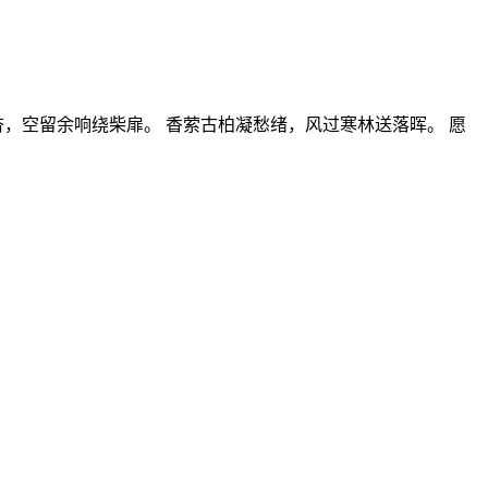
，空留余响绕柴扉。 香萦古柏凝愁绪，风过寒林送落晖。 愿