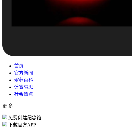
首页
官方新闻
殡葬百科
遥寄哀思
社会热点
更 多
免费创建纪念馆
下载官方APP