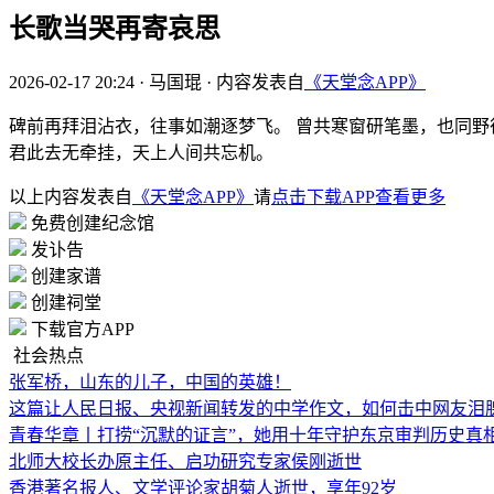
长歌当哭再寄哀思
2026-02-17 20:24
·
马国琨
·
内容发表自
《天堂念APP》
碑前再拜泪沾衣，往事如潮逐梦飞。 曾共寒窗研笔墨，也同野
君此去无牵挂，天上人间共忘机。
以上内容发表自
《天堂念APP》
请
点击下载APP查看更多
免费创建纪念馆
发讣告
创建家谱
创建祠堂
下载官方APP
社会热点
张军桥，山东的儿子，中国的英雄！
这篇让人民日报、央视新闻转发的中学作文，如何击中网友泪
青春华章丨打捞“沉默的证言”，她用十年守护东京审判历史真
北师大校长办原主任、启功研究专家侯刚逝世
香港著名报人、文学评论家胡菊人逝世，享年92岁