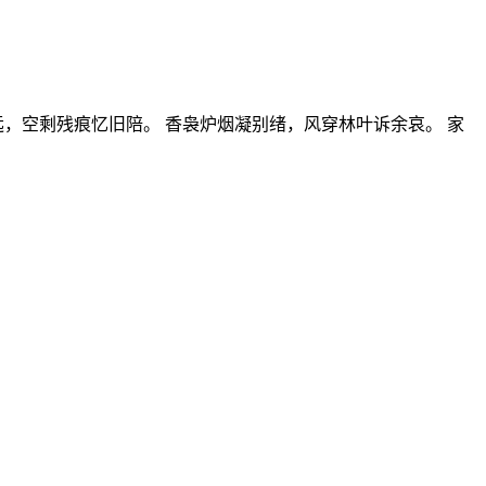
，空剩残痕忆旧陪。 香袅炉烟凝别绪，风穿林叶诉余哀。 家