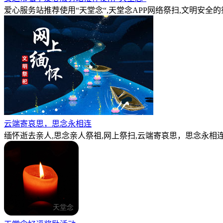
爱心服务站推荐使用“天堂念“,天堂念APP网络祭扫,文明安全
云端寄哀思，思念永相连
缅怀逝去亲人,思念亲人祭祖,网上祭扫,云端寄哀思，思念永相连