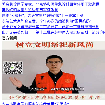
著名急诊医学专家、北京协和医院急诊科原主任周玉淑逝世
英烈终归故里！这些细节写满敬意
网络“云祭扫”，为天堂里的妈妈“做”上一桌拿手菜
表演艺术家陈奇去世，享年96岁的她被称为“国民奶奶”
莆田12岁女孩被虐死案二审将开庭，此前一审继母被判死刑
山河无恙英烈归——第十二批在韩中国人民志愿军烈士遗骸迎
官方新闻
安达市弘宇爱心服务站推荐使用“天堂念“