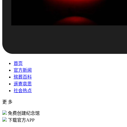
首页
官方新闻
殡葬百科
遥寄哀思
社会热点
更 多
免费创建纪念馆
下载官方APP