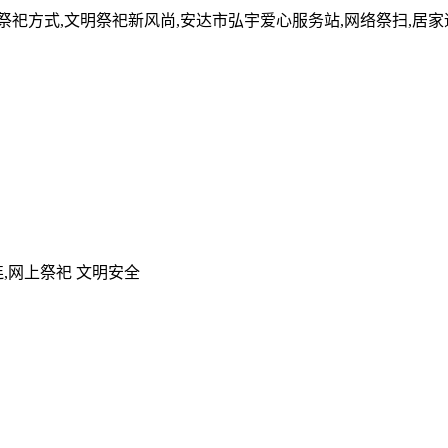
的祭祀方式,文明祭祀新风尚,安达市弘宇爱心服务站,网络祭扫,居
,网上祭祀 文明安全