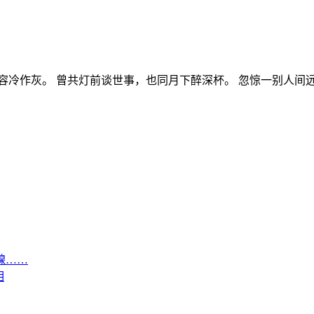
容冷作灰。 曾共灯前谈世事，也同月下醉深杯。 忽惊一别人间远
腺……
相