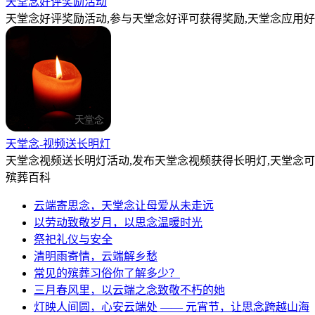
天堂念好评奖励活动
天堂念好评奖励活动,参与天堂念好评可获得奖励,天堂念应用好
天堂念-视频送长明灯
天堂念视频送长明灯活动,发布天堂念视频获得长明灯,天堂念
殡葬百科
云端寄思念，天堂念让母爱从未走远
以劳动致敬岁月，以思念温暖时光
祭祀礼仪与安全
清明雨寄情，云端解乡愁
常见的殡葬习俗你了解多少？
三月春风里，以云端之念致敬不朽的她
灯映人间圆，心安云端处 —— 元宵节，让思念跨越山海