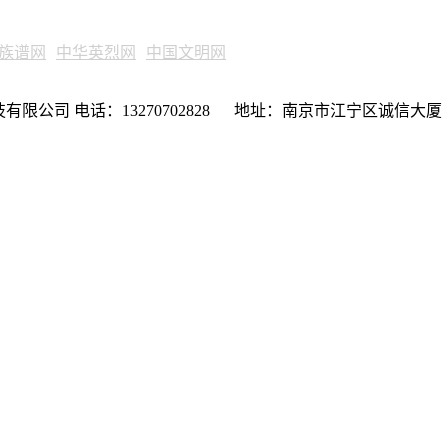
族谱网
中华英烈网
中国文明网
限公司 电话：13270702828 地址：南京市江宁区诚信大厦