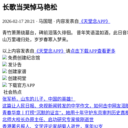
长歌当哭悼马艳松
2026-02-17 20:21
·
马国琨
·
内容发表自
《天堂念APP》
青竹萧萧绕墓台，碑前泪落久徘徊。 昔年笑语温如酒，此日音
山万里魂归处，岁岁春寒入梦来。
以上内容发表自
《天堂念APP》
请
点击下载APP查看更多
免费创建纪念馆
发讣告
创建家谱
创建祠堂
下载官方APP
社会热点
张军桥，山东的儿子，中国的英雄！
这篇让人民日报、央视新闻转发的中学作文，如何击中网友泪
青春华章丨打捞“沉默的证言”，她用十年守护东京审判历史真
北师大校长办原主任、启功研究专家侯刚逝世
香港著名报人、文学评论家胡菊人逝世，享年92岁