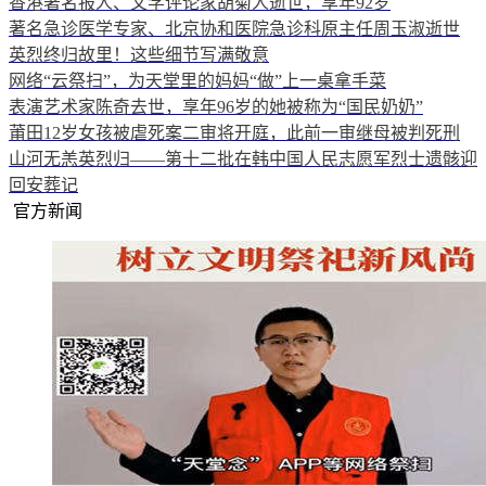
香港著名报人、文学评论家胡菊人逝世，享年92岁
著名急诊医学专家、北京协和医院急诊科原主任周玉淑逝世
英烈终归故里！这些细节写满敬意
网络“云祭扫”，为天堂里的妈妈“做”上一桌拿手菜
表演艺术家陈奇去世，享年96岁的她被称为“国民奶奶”
莆田12岁女孩被虐死案二审将开庭，此前一审继母被判死刑
山河无恙英烈归——第十二批在韩中国人民志愿军烈士遗骸迎
回安葬记
官方新闻