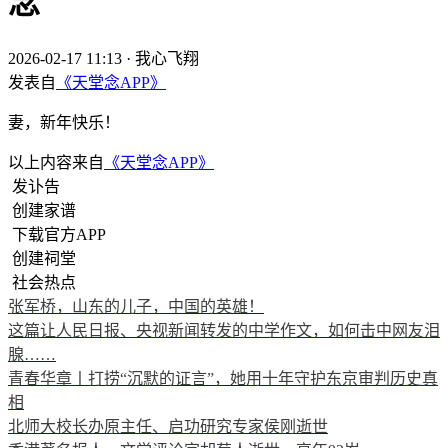
念
2026-02-17 11:13
·
我心飞翔
发表自
《天堂念APP》
妻，新年快乐！
以上内容来自
《天堂念APP》
发讣告
创建家谱
下载官方APP
创建祠堂
社会热点
张军桥，山东的儿子，中国的英雄！
这篇让人民日报、央视新闻转发的中学作文，如何击中网友泪
腺……
青春华章丨打捞“沉默的证言”，她用十年守护东京审判历史真
相
北师大校长办原主任、启功研究专家侯刚逝世