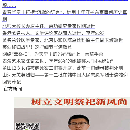
腺……
青春华章丨打捞“沉默的证言”，她用十年守护东京审判历史真
相
北师大校长办原主任、启功研究专家侯刚逝世
香港著名报人、文学评论家胡菊人逝世，享年92岁
著名急诊医学专家、北京协和医院急诊科原主任周玉淑逝世
英烈终归故里！这些细节写满敬意
网络“云祭扫”，为天堂里的妈妈“做”上一桌拿手菜
表演艺术家陈奇去世，享年96岁的她被称为“国民奶奶”
莆田12岁女孩被虐死案二审将开庭，此前一审继母被判死刑
山河无恙英烈归——第十二批在韩中国人民志愿军烈士遗骸迎
回安葬记
官方新闻