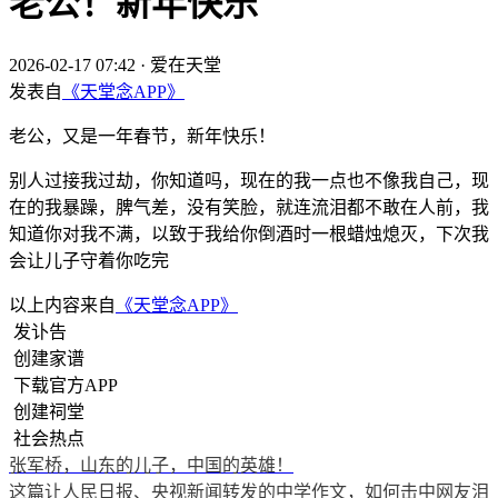
老公！新年快乐
2026-02-17 07:42
·
爱在天堂
发表自
《天堂念APP》
老公，又是一年春节，新年快乐！
别人过接我过劫，你知道吗，现在的我一点也不像我自己，现
在的我暴躁，脾气差，没有笑脸，就连流泪都不敢在人前，我
知道你对我不满，以致于我给你倒酒时一根蜡烛熄灭，下次我
会让儿子守着你吃完
以上内容来自
《天堂念APP》
发讣告
创建家谱
下载官方APP
创建祠堂
社会热点
张军桥，山东的儿子，中国的英雄！
这篇让人民日报、央视新闻转发的中学作文，如何击中网友泪