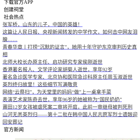
下载官方APP
创建祠堂
社会热点
张军桥，山东的儿子，中国的英雄！
这篇让人民日报、央视新闻转发的中学作文，如何击中网友泪
腺……
青春华章丨打捞“沉默的证言”，她用十年守护东京审判历史真
相
北师大校长办原主任、启功研究专家侯刚逝世
香港著名报人、文学评论家胡菊人逝世，享年92岁
著名急诊医学专家、北京协和医院急诊科原主任周玉淑逝世
英烈终归故里！这些细节写满敬意
网络“云祭扫”，为天堂里的妈妈“做”上一桌拿手菜
表演艺术家陈奇去世，享年96岁的她被称为“国民奶奶”
莆田12岁女孩被虐死案二审将开庭，此前一审继母被判死刑
山河无恙英烈归——第十二批在韩中国人民志愿军烈士遗骸迎
回安葬记
官方新闻