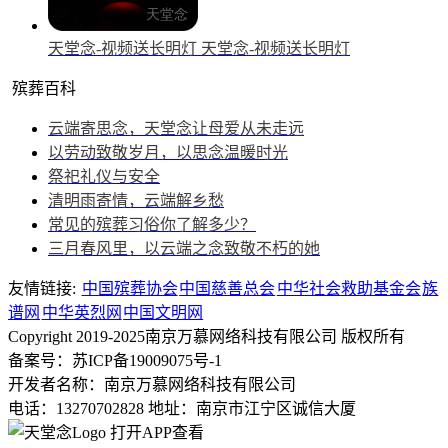
天堂念-视频送长明灯
天堂念-视频送长明灯
殡葬百科
云端寄思念，天堂念让母爱从未走远
以劳动致敬岁月，以思念温暖时光
祭祀礼仪与安全
清明雨寄情，云端解乡愁
常见的殡葬习俗你了解多少？
三月春风里，以云端之念致敬不朽的她
友情链接:
中国殡葬协会
中国慈善总会
中华社会救助基金会
族
谱网
中华英烈网
中国文明网
Copyright 2019-2025南京万慕网络科技有限公司 版权所有
备案号：苏ICP备19009075号-1
开发者名称：南京万慕网络科技有限公司
电话：13270702828
地址：南京市江宁区诚信大厦
打开APP查看