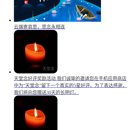
云端寄哀思，思念永相连
天堂念好评奖励活动
我们诚挚的邀请您在手机应用商店
中为“天堂念”留下一个真实的5星好评。为了表达感谢，
我们将向您赠送30天的长明灯。