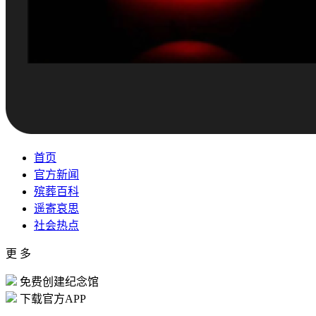
首页
官方新闻
殡葬百科
遥寄哀思
社会热点
更 多
免费创建纪念馆
下载官方APP