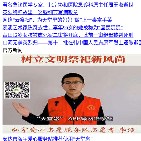
著名急诊医学专家、北京协和医院急诊科原主任周玉淑逝世
英烈终归故里！这些细节写满敬意
网络“云祭扫”，为天堂里的妈妈“做”上一桌拿手菜
表演艺术家陈奇去世，享年96岁的她被称为“国民奶奶”
莆田12岁女孩被虐死案二审将开庭，此前一审继母被判死刑
山河无恙英烈归——第十二批在韩中国人民志愿军烈士遗骸迎
官方新闻
安达市弘宇爱心服务站推荐使用“天堂念“