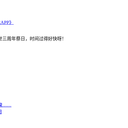
APP》
世三周年祭日，时间过得好快呀！
腺……
相