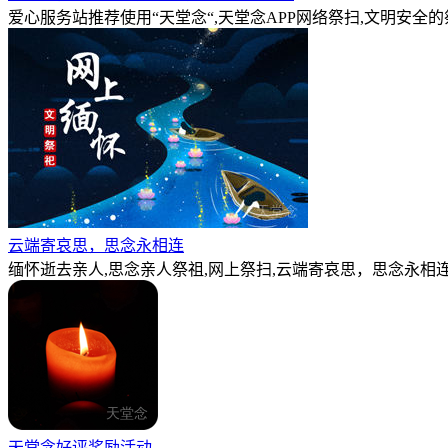
爱心服务站推荐使用“天堂念“,天堂念APP网络祭扫,文明安全
云端寄哀思，思念永相连
缅怀逝去亲人,思念亲人祭祖,网上祭扫,云端寄哀思，思念永相连
天堂念好评奖励活动