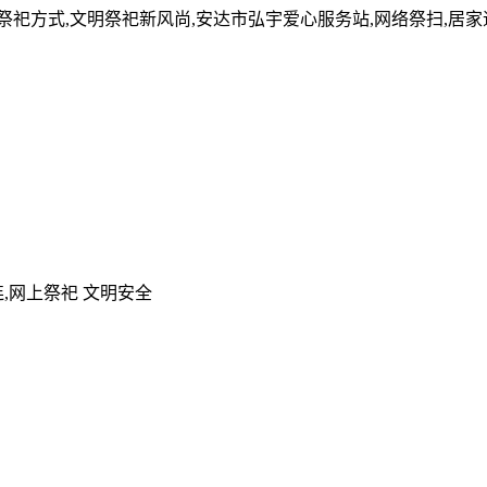
的祭祀方式,文明祭祀新风尚,安达市弘宇爱心服务站,网络祭扫,居
,网上祭祀 文明安全