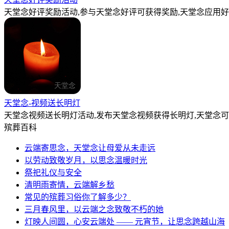
天堂念好评奖励活动,参与天堂念好评可获得奖励,天堂念应用好
天堂念-视频送长明灯
天堂念视频送长明灯活动,发布天堂念视频获得长明灯,天堂念
殡葬百科
云端寄思念，天堂念让母爱从未走远
以劳动致敬岁月，以思念温暖时光
祭祀礼仪与安全
清明雨寄情，云端解乡愁
常见的殡葬习俗你了解多少？
三月春风里，以云端之念致敬不朽的她
灯映人间圆，心安云端处 —— 元宵节，让思念跨越山海