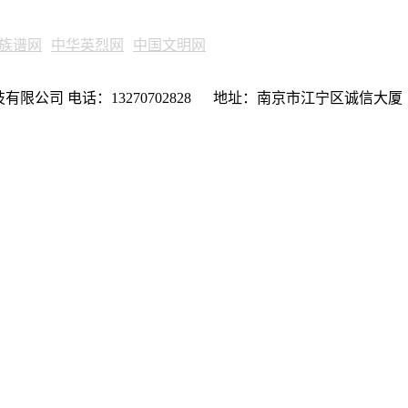
族谱网
中华英烈网
中国文明网
限公司 电话：13270702828 地址：南京市江宁区诚信大厦