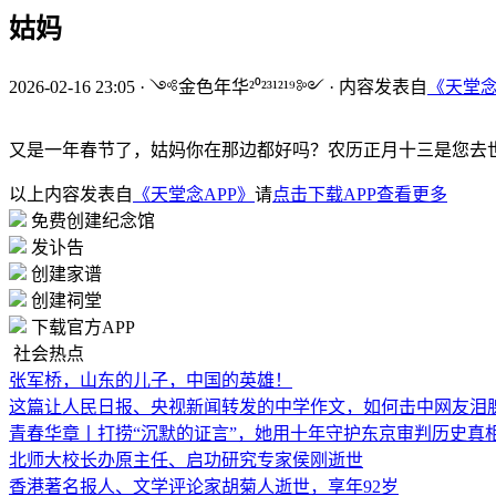
姑妈
2026-02-16 23:05
·
༺金色年华²⁰²³¹²¹⁹༻
·
内容发表自
《天堂念
又是一年春节了，姑妈你在那边都好吗？农历正月十三是您去
以上内容发表自
《天堂念APP》
请
点击下载APP查看更多
免费创建纪念馆
发讣告
创建家谱
创建祠堂
下载官方APP
社会热点
张军桥，山东的儿子，中国的英雄！
这篇让人民日报、央视新闻转发的中学作文，如何击中网友泪
青春华章丨打捞“沉默的证言”，她用十年守护东京审判历史真
北师大校长办原主任、启功研究专家侯刚逝世
香港著名报人、文学评论家胡菊人逝世，享年92岁