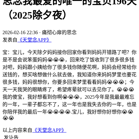
思念我最爱的唯一的宝贝196天
（2025除夕夜）
2026-02-16 22:36
·
痛彻心扉的思念
发表自
《天堂念APP》
宝：宝儿，今天除夕妈妈接你回家你看到妈妈开错路了吧？你
是不是会说笨蛋妈妈😭😭😭，回来吃了饭收到了很多很多钱
对吧，妈妈跟小姨给你了很多钱你随便花啊，妈妈会经常给你
送钱的，想买啥想做什么就去做，我知道你来妈妈梦里也要花
很多钱，妈妈很想你，你要多回来梦里看看妈妈😭😭😭；今
天一天我哭的眼睛疼了，希望疼晕就可以去见你了。😭😭😭
我的傻宝，我好想看到你啊😭😭😭，2025今年是我最最难忘
的一年，一辈子都忘不了，这一年也是我失去你的一年，也是
你陪伴我的最后一年😭😭😭😭.宝儿，我好想你好想你😭😭
😭😭
以上内容来自
《天堂念APP》
发讣告