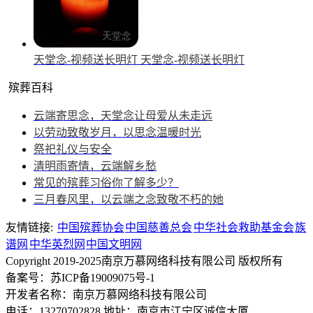
天堂念-视频送长明灯
天堂念-视频送长明灯
殡葬百科
云端寄思念，天堂念让母爱从未走远
以劳动致敬岁月，以思念温暖时光
祭祀礼仪与安全
清明雨寄情，云端解乡愁
常见的殡葬习俗你了解多少？
三月春风里，以云端之念致敬不朽的她
友情链接:
中国殡葬协会
中国慈善总会
中华社会救助基金会
族
谱网
中华英烈网
中国文明网
Copyright 2019-2025南京万慕网络科技有限公司 版权所有
备案号：苏ICP备19009075号-1
开发者名称：南京万慕网络科技有限公司
电话：13270702828
地址：南京市江宁区诚信大厦