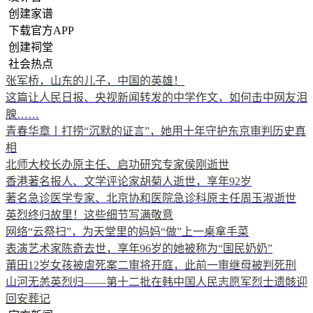
创建家谱
下载官方APP
创建祠堂
社会热点
张军桥，山东的儿子，中国的英雄！
这篇让人民日报、央视新闻转发的中学作文，如何击中网友泪
腺……
青春华章丨打捞“沉默的证言”，她用十年守护东京审判历史真
相
北师大校长办原主任、启功研究专家侯刚逝世
香港著名报人、文学评论家胡菊人逝世，享年92岁
著名急诊医学专家、北京协和医院急诊科原主任周玉淑逝世
英烈终归故里！这些细节写满敬意
网络“云祭扫”，为天堂里的妈妈“做”上一桌拿手菜
表演艺术家陈奇去世，享年96岁的她被称为“国民奶奶”
莆田12岁女孩被虐死案二审将开庭，此前一审继母被判死刑
山河无恙英烈归——第十二批在韩中国人民志愿军烈士遗骸迎
回安葬记