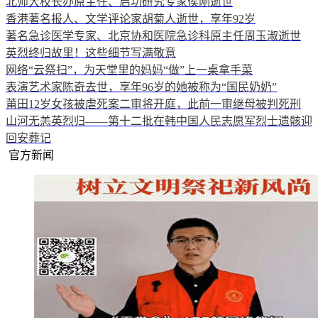
北师大校长办原主任、启功研究专家侯刚逝世
香港著名报人、文学评论家胡菊人逝世，享年92岁
著名急诊医学专家、北京协和医院急诊科原主任周玉淑逝世
英烈终归故里！这些细节写满敬意
网络“云祭扫”，为天堂里的妈妈“做”上一桌拿手菜
表演艺术家陈奇去世，享年96岁的她被称为“国民奶奶”
莆田12岁女孩被虐死案二审将开庭，此前一审继母被判死刑
山河无恙英烈归——第十二批在韩中国人民志愿军烈士遗骸迎
回安葬记
官方新闻