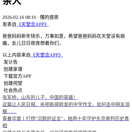
亲人
2026-02-16 08:10
·
懂的感恩
发表自
《天堂念APP》
爸爸妈妈新年快乐，万事如意，希望爸爸妈妈在天堂没有病
痛，女儿日日夜夜想着你们，
以上内容来自
《天堂念APP》
发讣告
创建家谱
下载官方APP
创建祠堂
社会热点
张军桥，山东的儿子，中国的英雄！
这篇让人民日报、央视新闻转发的中学作文，如何击中网友泪
腺……
青春华章丨打捞“沉默的证言”，她用十年守护东京审判历史真
相