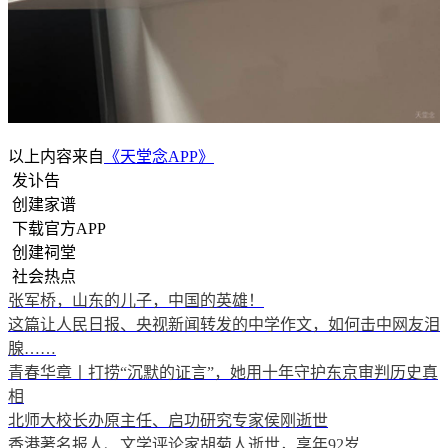
以上内容来自
《天堂念APP》
发讣告
创建家谱
下载官方APP
创建祠堂
社会热点
张军桥，山东的儿子，中国的英雄！
这篇让人民日报、央视新闻转发的中学作文，如何击中网友泪
腺……
青春华章丨打捞“沉默的证言”，她用十年守护东京审判历史真
相
北师大校长办原主任、启功研究专家侯刚逝世
香港著名报人、文学评论家胡菊人逝世，享年92岁