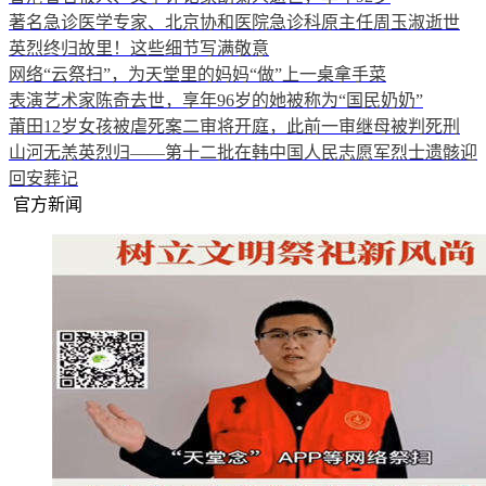
著名急诊医学专家、北京协和医院急诊科原主任周玉淑逝世
英烈终归故里！这些细节写满敬意
网络“云祭扫”，为天堂里的妈妈“做”上一桌拿手菜
表演艺术家陈奇去世，享年96岁的她被称为“国民奶奶”
莆田12岁女孩被虐死案二审将开庭，此前一审继母被判死刑
山河无恙英烈归——第十二批在韩中国人民志愿军烈士遗骸迎
回安葬记
官方新闻