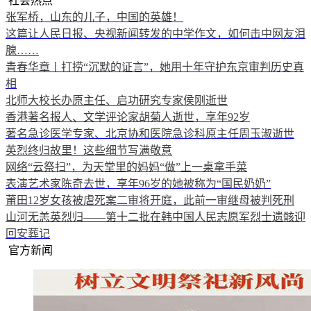
社会热点
张军桥，山东的儿子，中国的英雄！
这篇让人民日报、央视新闻转发的中学作文，如何击中网友泪
腺……
青春华章丨打捞“沉默的证言”，她用十年守护东京审判历史真
相
北师大校长办原主任、启功研究专家侯刚逝世
香港著名报人、文学评论家胡菊人逝世，享年92岁
著名急诊医学专家、北京协和医院急诊科原主任周玉淑逝世
英烈终归故里！这些细节写满敬意
网络“云祭扫”，为天堂里的妈妈“做”上一桌拿手菜
表演艺术家陈奇去世，享年96岁的她被称为“国民奶奶”
莆田12岁女孩被虐死案二审将开庭，此前一审继母被判死刑
山河无恙英烈归——第十二批在韩中国人民志愿军烈士遗骸迎
回安葬记
官方新闻