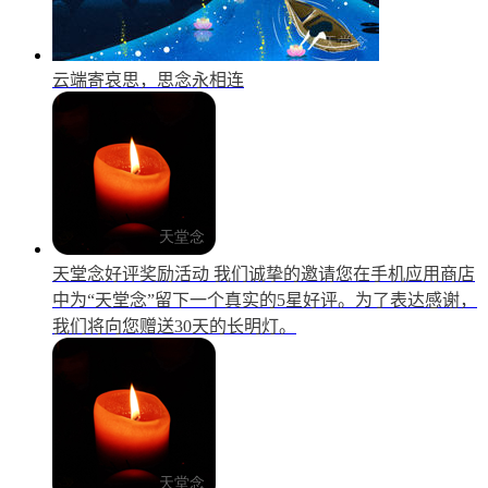
云端寄哀思，思念永相连
天堂念好评奖励活动
我们诚挚的邀请您在手机应用商店
中为“天堂念”留下一个真实的5星好评。为了表达感谢，
我们将向您赠送30天的长明灯。