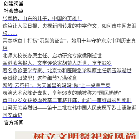
创建祠堂
社会热点
张军桥，山东的儿子，中国的英雄！
这篇让人民日报、央视新闻转发的中学作文，如何击中网友泪
腺……
青春华章丨打捞“沉默的证言”，她用十年守护东京审判历史真
相
北师大校长办原主任、启功研究专家侯刚逝世
香港著名报人、文学评论家胡菊人逝世，享年92岁
著名急诊医学专家、北京协和医院急诊科原主任周玉淑逝世
英烈终归故里！这些细节写满敬意
网络“云祭扫”，为天堂里的妈妈“做”上一桌拿手菜
表演艺术家陈奇去世，享年96岁的她被称为“国民奶奶”
莆田12岁女孩被虐死案二审将开庭，此前一审继母被判死刑
山河无恙英烈归——第十二批在韩中国人民志愿军烈士遗骸迎
回安葬记
官方新闻